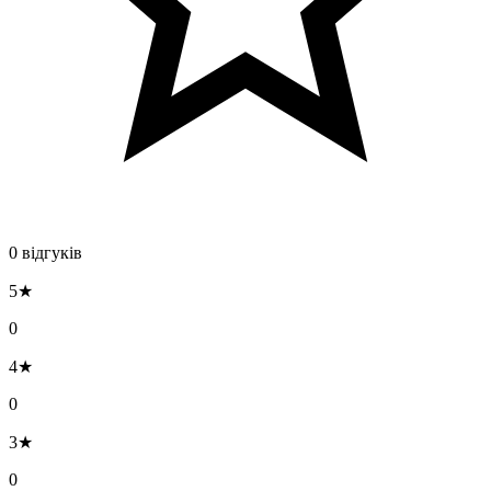
0 відгуків
5★
0
4★
0
3★
0