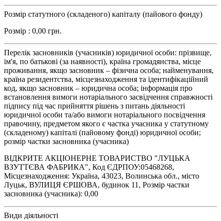
Розмір статутного (складеного) капіталу (пайового фонду)
Розмір : 0,00 грн.
Перелік засновників (учасників) юридичної особи: прізвище,
ім'я, по батькові (за наявності), країна громадянства, місце
проживання, якщо засновник – фізична особа; найменування,
країна резидентства, місцезнаходження та ідентифікаційний
код, якщо засновник – юридична особа; інформація про
встановлення вимоги нотаріального засвідчення справжності
підпису під час прийняття рішень з питань діяльності
юридичної особи та/або вимоги нотаріального посвідчення
правочину, предметом якого є частка учасника у статутному
(складеному) капіталі (пайовому фонді) юридичної особи;
розмір частки засновника (учасника)
ВІДКРИТЕ АКЦІОНЕРНЕ ТОВАРИСТВО "ЛУЦЬКА
ВЗУТТЄВА ФАБРИКА", Код ЄДРПОУ:05468268,
Місцезнаходження: Україна, 43023, Волинська обл., місто
Луцьк, ВУЛИЦЯ ЄРШОВА, будинок 11, Розмір частки
засновника (учасника): 0,00
Види діяльності