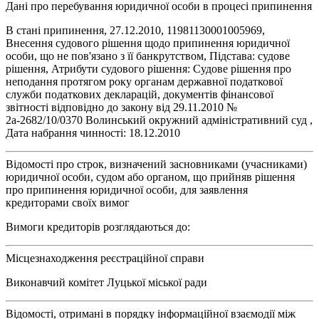
Дані про перебування юридичної особи в процесі припинення
В стані припинення, 27.12.2010, 11981130001005969,
Внесення судового рішення щодо припинення юридичної
особи, що не пов'язано з її банкрутством, Підстава: судове
рішення, Атрибути судового рішення: Судове рішення про
неподання протягом року органам державної податкової
служби податкових декларацій, документів фінансової
звітності відповідно до закону від 29.11.2010 №
2а-2682/10/0370 Волинський окружний адміністративний суд ,
Дата набрання чинності: 18.12.2010
Відомості про строк, визначений засновниками (учасниками)
юридичної особи, судом або органом, що прийняв рішення
про припинення юридичної особи, для заявлення
кредиторами своїх вимог
Вимоги кредиторів розглядаються до:
Місцезнаходження реєстраційної справи
Виконавчий комітет Луцької міської ради
Відомості, отримані в порядку інформаційної взаємодії між