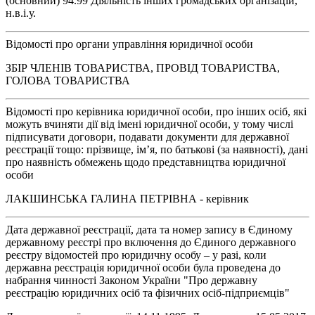
(основний) 94.99 Діяльність інших громадських організацій,
н.в.і.у.
Відомості про органи управління юридичної особи
ЗБІР ЧЛЕНІВ ТОВАРИСТВА, ПРОВІД ТОВАРИСТВА,
ГОЛОВА ТОВАРИСТВА
Відомості про керівника юридичної особи, про інших осіб, які
можуть вчиняти дії від імені юридичної особи, у тому числі
підписувати договори, подавати документи для державної
реєстрації тощо: прізвище, ім’я, по батькові (за наявності), дані
про наявність обмежень щодо представництва юридичної
особи
ЛАКШИНСЬКА ГАЛИНА ПЕТРІВНА - керівник
Дата державної реєстрації, дата та номер запису в Єдиному
державному реєстрі про включення до Єдиного державного
реєстру відомостей про юридичну особу – у разі, коли
державна реєстрація юридичної особи була проведена до
набрання чинності Законом України "Про державну
реєстрацію юридичних осіб та фізичних осіб-підприємців"