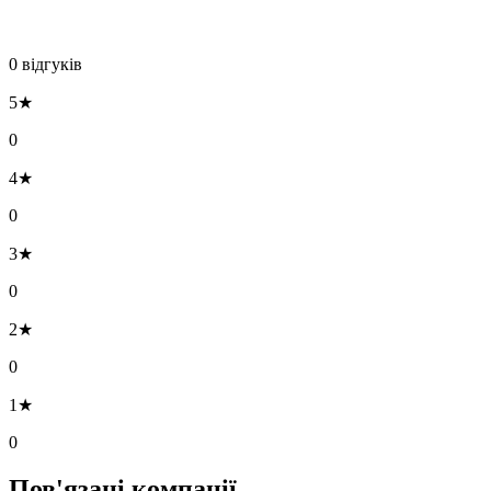
0 відгуків
5★
0
4★
0
3★
0
2★
0
1★
0
Пов'язані компанії