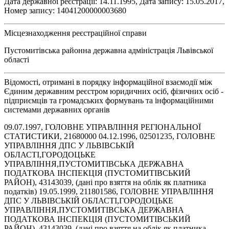
Дата державної реєстрації: 14.11.1995, Дата запису: 15.05.2017,
Номер запису: 14041200000003680
Місцезнаходження реєстраційної справи
Пустомитівська районна державна адміністрація Львівської
області
Відомості, отримані в порядку інформаційної взаємодії між
Єдиним державним реєстром юридичних осіб, фізичних осіб -
підприємців та громадських формувань та інформаційними
системами державних органів
09.07.1997, ГОЛОВНЕ УПРАВЛІННЯ РЕГІОНАЛЬНОЇ
СТАТИСТИКИ, 21680000 04.12.1996, 02501235, ГОЛОВНЕ
УПРАВЛІННЯ ДПС У ЛЬВІВСЬКІЙ
ОБЛАСТІ,ГОРОДОЦЬКЕ
УПРАВЛІННЯ,ПУСТОМИТІВСЬКА ДЕРЖАВНА
ПОДАТКОВА ІНСПЕКЦІЯ (ПУСТОМИТІВСЬКИЙ
РАЙОН), 43143039, (дані про взяття на облік як платника
податків) 19.05.1999, 211801586, ГОЛОВНЕ УПРАВЛІННЯ
ДПС У ЛЬВІВСЬКІЙ ОБЛАСТІ,ГОРОДОЦЬКЕ
УПРАВЛІННЯ,ПУСТОМИТІВСЬКА ДЕРЖАВНА
ПОДАТКОВА ІНСПЕКЦІЯ (ПУСТОМИТІВСЬКИЙ
РАЙОН), 43143039, (дані про взяття на облік як платника