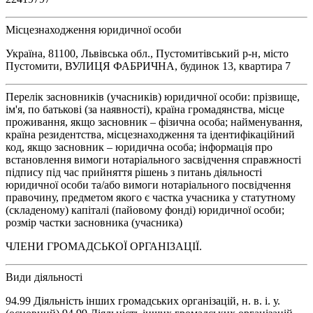
Місцезнаходження юридичної особи
Україна, 81100, Львівська обл., Пустомитівський р-н, місто
Пустомити, ВУЛИЦЯ ФАБРИЧНА, будинок 13, квартира 7
Перелік засновників (учасників) юридичної особи: прізвище,
ім'я, по батькові (за наявності), країна громадянства, місце
проживання, якщо засновник – фізична особа; найменування,
країна резидентства, місцезнаходження та ідентифікаційний
код, якщо засновник – юридична особа; інформація про
встановлення вимоги нотаріального засвідчення справжності
підпису під час прийняття рішень з питань діяльності
юридичної особи та/або вимоги нотаріального посвідчення
правочину, предметом якого є частка учасника у статутному
(складеному) капіталі (пайовому фонді) юридичної особи;
розмір частки засновника (учасника)
ЧЛЕНИ ГРОМАДСЬКОЇ ОРГАНІЗАЦІЇ.
Види діяльності
94.99 Діяльність інших громадських організацій, н. в. і. у.