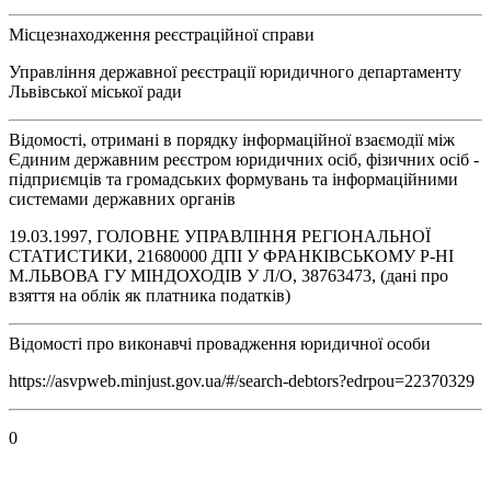
Місцезнаходження реєстраційної справи
Управління державної реєстрації юридичного департаменту
Львівської міської ради
Відомості, отримані в порядку інформаційної взаємодії між
Єдиним державним реєстром юридичних осіб, фізичних осіб -
підприємців та громадських формувань та інформаційними
системами державних органів
19.03.1997, ГОЛОВНЕ УПРАВЛІННЯ РЕГІОНАЛЬНОЇ
СТАТИСТИКИ, 21680000 ДПI У ФРАНКIВСЬКОМУ Р-НI
М.ЛЬВОВА ГУ МIНДОХОДIВ У Л/О, 38763473, (дані про
взяття на облік як платника податків)
Відомості про виконавчі провадження юридичної особи
https://asvpweb.minjust.gov.ua/#/search-debtors?edrpou=22370329
0