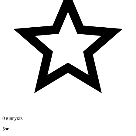
0 відгуків
5★