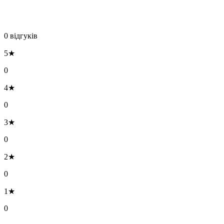
0 відгуків
5★
0
4★
0
3★
0
2★
0
1★
0