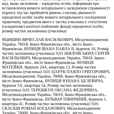
код, якщо засновник – юридична особа; інформація про
встановлення вимоги нотаріального засвідчення справжності
підпису під час прийняття рішень з питань діяльності
юридичної особи та/або вимоги нотаріального посвідчення
правочину, предметом якого є частка учасника у статутному
(складеному) капіталі (пайовому фонді) юридичної особи;
розмір частки засновника (учасника)
ЯЦИШИН ВЯЧЕСЛАВ ВАСИЛЬОВИЧ, Місцезнаходження:
Україна, 76018, Івано-Франківська обл., місто Івано-
Франківськ, ВУЛИЦЯ ІВАНА ПАВЛА ІІ, будинок 10, Розмір
частки засновника (учасника): 0,01 ШИЛОВСЬКИХ СЕРГІЙ
ВАСИЛЬОВИЧ, Місцезнаходження: Україна, 76018, Івано-
Франківська обл., місто Івано-Франківськ, ВУЛИЦЯ
МАТЕЙКИ, будинок 24А, квартира 13, Розмір частки
засновника (учасника): 0,01 ЦАРУК ПАВЛО ГРИГОРОВИЧ,
Місцезнаходження: Україна, 76008, Івано-Франківська обл.,
місто Івано-Франківськ, ВУЛИЦЯ ЮЛІАНА ЦЕЛЕВИЧА,
будинок 5А, квартира 54, Розмір частки засновника
(учасника): 0,01 ТЕРЕШКУН ОКСАНА ФЕДОРІВНА,
Місцезнаходження: Україна, 76019, Івано-Франківська обл.,
місто Івано-Франківськ, БУЛЬВАР ПІВНІЧНИЙ, будинок 1,
квартира 41, Розмір частки засновника (учасника): 0,01
СКАСКІВ РОМАН БОГДАНОВИЧ, Місцезнаходження:
Україна, 76008, Івано-Франківська обл., місто Івано-