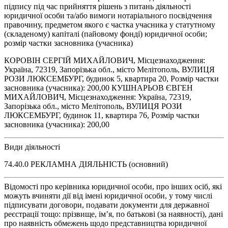
підпису під час прийняття рішень з питань діяльності
юридичної особи та/або вимоги нотаріального посвідчення
правочину, предметом якого є частка учасника у статутному
(складеному) капіталі (пайовому фонді) юридичної особи;
розмір частки засновника (учасника)
КОРОВІН СЕРГІЙ МИХАЙЛОВИЧ, Місцезнаходження:
Україна, 72319, Запорізька обл., місто Мелітополь, ВУЛИЦЯ
РОЗИ ЛЮКСЕМБУРГ, будинок 5, квартира 20, Розмір частки
засновника (учасника): 200,00 КУШНАРЬОВ ЄВГЕН
МИХАЙЛОВИЧ, Місцезнаходження: Україна, 72319,
Запорізька обл., місто Мелітополь, ВУЛИЦЯ РОЗИ
ЛЮКСЕМБУРГ, будинок 11, квартира 76, Розмір частки
засновника (учасника): 200,00
Види діяльності
74.40.0 РЕКЛАМНА ДІЯЛЬНІСТЬ (основний)
Відомості про керівника юридичної особи, про інших осіб, які
можуть вчиняти дії від імені юридичної особи, у тому числі
підписувати договори, подавати документи для державної
реєстрації тощо: прізвище, ім’я, по батькові (за наявності), дані
про наявність обмежень щодо представництва юридичної