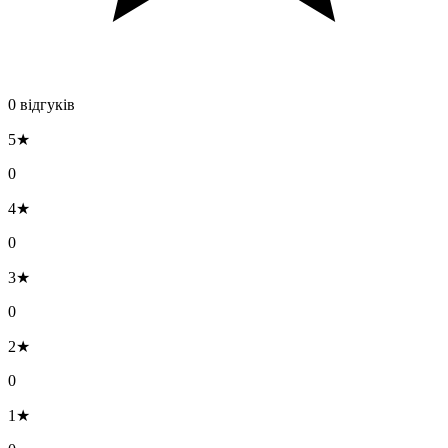
0 відгуків
5★
0
4★
0
3★
0
2★
0
1★