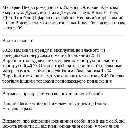
Мхітарян Нвєр, громадянство: Україна, Об'єднані Арабські
Емірати, м. Дубай, вул. Палм Джумейра, буд. Вілла Ес Ейч,
Е105. Тип бенефіціарного володіння: Непрямий вирішальний
вплив Відсоток частки статутного капіталу або відсоток права
голосу: 99
Види діяльності
68.20 Надання в оренду й експлуатацію власного чи
орендованого нерухомого майна (основний) 25.11
Виробництво будівельних металевих конструкцій і частин
конструкцій 46.73 Оптова торгівля деревиною, будівельними
матеріалами та санітарно-технічним обладнанням 13.94
Виробництво канатів, мотузок, шпагату та сіток 46.49 Оптова
торгівля іншими товарами господарського призначення
Відомості про органи управління юридичної особи
Вищий: Загальні збори Виконавчий: Директор Інший:
Наглядова рада
Відомості про керівника юридичної особи, про інших осіб, які
можуть вчиняти дії від імені юридичної особи, у тому числі