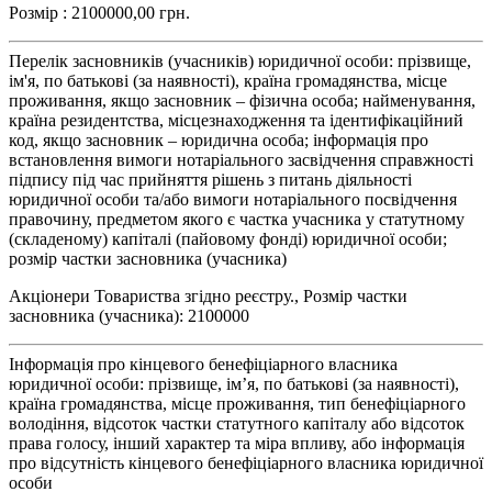
Розмір : 2100000,00 грн.
Перелік засновників (учасників) юридичної особи: прізвище,
ім'я, по батькові (за наявності), країна громадянства, місце
проживання, якщо засновник – фізична особа; найменування,
країна резидентства, місцезнаходження та ідентифікаційний
код, якщо засновник – юридична особа; інформація про
встановлення вимоги нотаріального засвідчення справжності
підпису під час прийняття рішень з питань діяльності
юридичної особи та/або вимоги нотаріального посвідчення
правочину, предметом якого є частка учасника у статутному
(складеному) капіталі (пайовому фонді) юридичної особи;
розмір частки засновника (учасника)
Акціонери Товариства згідно реєстру., Розмір частки
засновника (учасника): 2100000
Інформація про кінцевого бенефіціарного власника
юридичної особи: прізвище, ім’я, по батькові (за наявності),
країна громадянства, місце проживання, тип бенефіціарного
володіння, відсоток частки статутного капіталу або відсоток
права голосу, інший характер та міра впливу, або інформація
про відсутність кінцевого бенефіціарного власника юридичної
особи