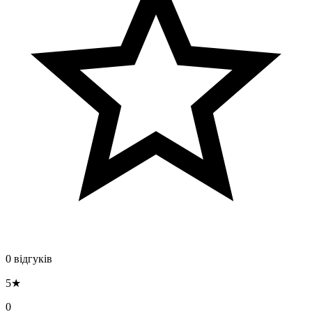
0 відгуків
5★
0