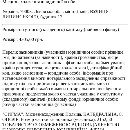
Місцезнаходження юридичної особи
Україна, 79003, Львівська обл., місто Львів, ВУЛИЦЯ
ЛИПИНСЬКОГО, будинок 12
Розмір статутного (складеного) капіталу (пайового фонду)
Розмір : 4305,00 грн.
Перелік засновників (учасників) юридичної особи: прізвище,
ім'я, по батькові (за наявності), країна громадянства, місце
проживання, якщо засновник – фізична особа; найменування,
країна резидентства, місцезнаходження та ідентифікаційний
код, якщо засновник – юридична особа; інформація про
встановлення вимоги нотаріального засвідчення справжності
підпису під час прийняття рішень з питань діяльності
юридичної особи та/або вимоги нотаріального посвідчення
правочину, предметом якого є частка учасника у статутному
(складеному) капіталі (пайовому фонді) юридичної особи;
розмір частки засновника (учасника)
"СИГМА", Місцезнаходження: Польща, КАТЕДРАЛЬНА, 8,
ОПОЛЕ, Розмір частки засновника (учасника): 2152,50
ТОВАРИСТВО З ОБМЕЖЕНОЮ ВІДПОВІДАЛЬНІСТЮ
НАУКОВО-ВИРОБНИЧА КОМЕРЦІЙНА ФІРМА