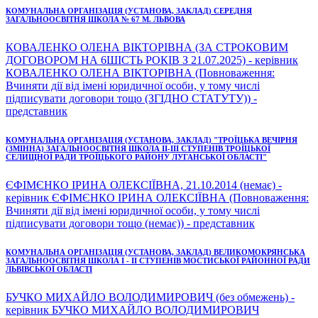
КОМУНАЛЬНА ОРГАНІЗАЦІЯ (УСТАНОВА, ЗАКЛАД) СЕРЕДНЯ
ЗАГАЛЬНООСВІТНЯ ШКОЛА № 67 М. ЛЬВОВА
КОВАЛЕНКО ОЛЕНА ВІКТОРІВНА (ЗА СТРОКОВИМ
ДОГОВОРОМ НА 6ШІСТЬ РОКІВ З 21.07.2025) - керівник
КОВАЛЕНКО ОЛЕНА ВІКТОРІВНА (Повноваження:
Вчиняти дії від імені юридичної особи, у тому числі
підписувати договори тощо (ЗГІДНО СТАТУТУ)) -
представник
КОМУНАЛЬНА ОРГАНІЗАЦІЯ (УСТАНОВА, ЗАКЛАД) "ТРОЇЦЬКА ВЕЧІРНЯ
(ЗМІННА) ЗАГАЛЬНООСВІТНЯ ШКОЛА ІІ-ІІІ СТУПЕНІВ ТРОЇЦЬКОЇ
СЕЛИЩНОЇ РАДИ ТРОЇЦЬКОГО РАЙОНУ ЛУГАНСЬКОЇ ОБЛАСТІ"
ЄФІМЄНКО ІРИНА ОЛЕКСІЇВНА, 21.10.2014 (немає) -
керівник ЄФІМЄНКО ІРИНА ОЛЕКСІЇВНА (Повноваження:
Вчиняти дії від імені юридичної особи, у тому числі
підписувати договори тощо (немає)) - представник
КОМУНАЛЬНА ОРГАНІЗАЦІЯ (УСТАНОВА, ЗАКЛАД) ВЕЛИКОМОКРЯНСЬКА
ЗАГАЛЬНООСВІТНЯ ШКОЛА І - ІІ СТУПЕНІВ МОСТИСЬКОЇ РАЙОННОЇ РАДИ
ЛЬВІВСЬКОЇ ОБЛАСТІ
БУЧКО МИХАЙЛО ВОЛОДИМИРОВИЧ (без обмежень) -
керівник БУЧКО МИХАЙЛО ВОЛОДИМИРОВИЧ