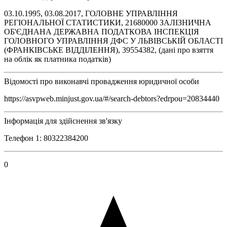
03.10.1995, 03.08.2017, ГОЛОВНЕ УПРАВЛІННЯ
РЕГІОНАЛЬНОЇ СТАТИСТИКИ, 21680000 ЗАЛIЗНИЧНА
ОБ'ЄДНАНА ДЕРЖАВНА ПОДАТКОВА IНСПЕКЦIЯ
ГОЛОВНОГО УПРАВЛIННЯ ДФС У ЛЬВIВСЬКIЙ ОБЛАСТI
(ФРАНКIВСЬКЕ ВIДДIЛЕННЯ), 39554382, (дані про взяття
на облік як платника податків)
Відомості про виконавчі провадження юридичної особи
https://asvpweb.minjust.gov.ua/#/search-debtors?edrpou=20834440
Інформація для здійснення зв'язку
Телефон 1: 80322384200
0