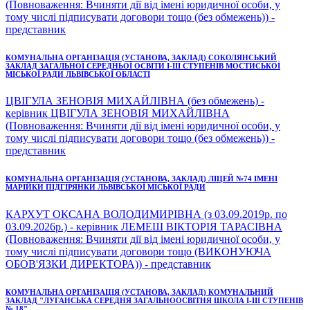
(Повноваження: Вчиняти дії від імені юридичної особи, у
тому числі підписувати договори тощо (без обмежень)) -
представник
КОМУНАЛЬНА ОРГАНІЗАЦІЯ (УСТАНОВА, ЗАКЛАД) СОКОЛЯНСЬКИЙ
ЗАКЛАД ЗАГАЛЬНОЇ СЕРЕДНЬОЇ ОСВІТИ І-ІІІ СТУПЕНІВ МОСТИСЬКОЇ
МІСЬКОЇ РАДИ ЛЬВІВСЬКОЇ ОБЛАСТІ
ЦВІГУЛА ЗЕНОВІЯ МИХАЙЛІВНА (без обмежень) -
керівник ЦВІГУЛА ЗЕНОВІЯ МИХАЙЛІВНА
(Повноваження: Вчиняти дії від імені юридичної особи, у
тому числі підписувати договори тощо (без обмежень)) -
представник
КОМУНАЛЬНА ОРГАНІЗАЦІЯ (УСТАНОВА, ЗАКЛАД) ЛІЦЕЙ №74 ІМЕНІ
МАРІЙКИ ПІДГІРЯНКИ ЛЬВІВСЬКОЇ МІСЬКОЇ РАДИ
КАРХУТ ОКСАНА ВОЛОДИМИРІВНА (з 03.09.2019р. по
03.09.2026р.) - керівник ЛЕМЕШ ВІКТОРІЯ ТАРАСІВНА
(Повноваження: Вчиняти дії від імені юридичної особи, у
тому числі підписувати договори тощо (ВИКОНУЮЧА
ОБОВ'ЯЗКИ ДИРЕКТОРА)) - представник
КОМУНАЛЬНА ОРГАНІЗАЦІЯ (УСТАНОВА, ЗАКЛАД) КОМУНАЛЬНИЙ
ЗАКЛАД "ЛУГАНСЬКА СЕРЕДНЯ ЗАГАЛЬНООСВІТНЯ ШКОЛА І-ІІІ СТУПЕНІВ
№ 18"