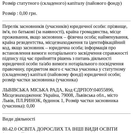
Розмір статутного (складеного) капіталу (пайового фонду)
Розмір : 0,00 грн.
Перелік засновників (учасників) юридичної особи: прізвище,
ім'я, по батькові (за наявності), країна громадянства, місце
проживання, якщо засновник – фізична особа; найменування,
країна резидентства, місцезнаходження та ідентифікаційний
код, якщо засновник – юридична особа; інформація про
встановлення вимоги нотаріального засвідчення справжності
підпису під час прийняття рішень з питань діяльності
юридичної особи та/або вимоги нотаріального посвідчення
правочину, предметом якого є частка учасника у статутному
(складеному) капіталі (пайовому фонді) юридичної особи;
розмір частки засновника (учасника)
ЛЬВІВСЬКА МІСЬКА РАДА, Код ЄДРПОУ:04055896,
Місцезнаходження: Україна, 79008, Львівська обл., місто
Львів, ПЛ.РИНОК, будинок 1, Розмір частки засновника
(учасника): 0,00
Види діяльності
80.42.0 ОСВІТА ДОРОСЛИХ ТА ІНШІ ВИДИ ОСВІТИ