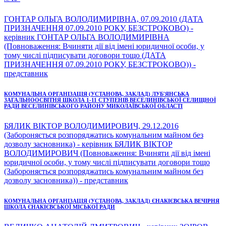
ГОНТАР ОЛЬГА ВОЛОДИМИРІВНА, 07.09.2010 (ДАТА
ПРИЗНАЧЕННЯ 07.09.2010 РОКУ, БЕЗСТРОКОВО) -
керівник ГОНТАР ОЛЬГА ВОЛОДИМИРІВНА
(Повноваження: Вчиняти дії від імені юридичної особи, у
тому числі підписувати договори тощо (ДАТА
ПРИЗНАЧЕННЯ 07.09.2010 РОКУ, БЕЗСТРОКОВО)) -
представник
КОМУНАЛЬНА ОРГАНІЗАЦІЯ (УСТАНОВА, ЗАКЛАД) ЛУБ'ЯНСЬКА
ЗАГАЛЬНООСВІТНЯ ШКОЛА 1-11 СТУПЕНІВ ВЕСЕЛИНІВСЬКОЇ СЕЛИЩНОЇ
РАДИ ВЕСЕЛИНІВСЬКОГО РАЙОНУ МИКОЛАЇВСЬКОЇ ОБЛАСТІ
БЯЛИК ВІКТОР ВОЛОДИМИРОВИЧ, 29.12.2016
(Забороняється розпоряджатись комунальним майном без
дозволу засновника) - керівник БЯЛИК ВІКТОР
ВОЛОДИМИРОВИЧ (Повноваження: Вчиняти дії від імені
юридичної особи, у тому числі підписувати договори тощо
(Забороняється розпоряджатись комунальним майном без
дозволу засновника)) - представник
КОМУНАЛЬНА ОРГАНІЗАЦІЯ (УСТАНОВА, ЗАКЛАД) ЄНАКІЄВСЬКА ВЕЧІРНЯ
ШКОЛА ЄНАКІЄВСЬКОЇ МІСЬКОЇ РАДИ