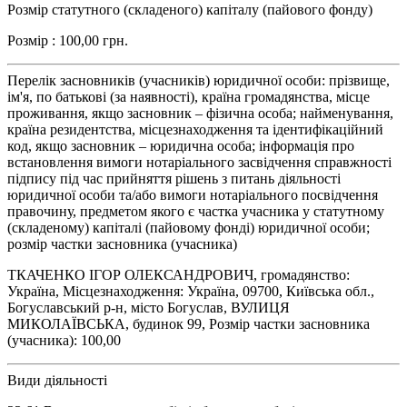
Розмір статутного (складеного) капіталу (пайового фонду)
Розмір : 100,00 грн.
Перелік засновників (учасників) юридичної особи: прізвище,
ім'я, по батькові (за наявності), країна громадянства, місце
проживання, якщо засновник – фізична особа; найменування,
країна резидентства, місцезнаходження та ідентифікаційний
код, якщо засновник – юридична особа; інформація про
встановлення вимоги нотаріального засвідчення справжності
підпису під час прийняття рішень з питань діяльності
юридичної особи та/або вимоги нотаріального посвідчення
правочину, предметом якого є частка учасника у статутному
(складеному) капіталі (пайовому фонді) юридичної особи;
розмір частки засновника (учасника)
ТКАЧЕНКО ІГОР ОЛЕКСАНДРОВИЧ, громадянство:
Україна, Місцезнаходження: Україна, 09700, Київська обл.,
Богуславський р-н, місто Богуслав, ВУЛИЦЯ
МИКОЛАЇВСЬКА, будинок 99, Розмір частки засновника
(учасника): 100,00
Види діяльності