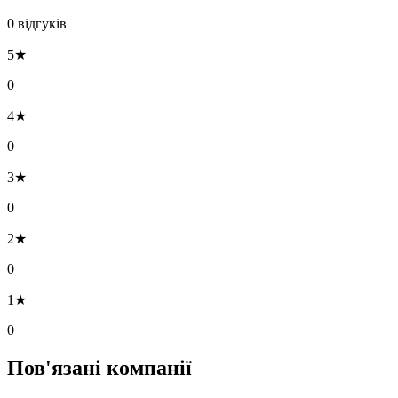
0 відгуків
5★
0
4★
0
3★
0
2★
0
1★
0
Пов'язані компанії