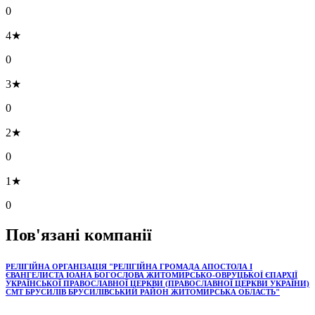
0
4★
0
3★
0
2★
0
1★
0
Пов'язані компанії
РЕЛІГІЙНА ОРГАНІЗАЦІЯ "РЕЛІГІЙНА ГРОМАДА АПОСТОЛА І
ЄВАНГЕЛИСТА ІОАНА БОГОСЛОВА ЖИТОМИРСЬКО-ОВРУЦЬКОЇ ЄПАРХІЇ
УКРАЇНСЬКОЇ ПРАВОСЛАВНОЇ ЦЕРКВИ (ПРАВОСЛАВНОЇ ЦЕРКВИ УКРАЇНИ)
СМТ БРУСИЛІВ БРУСИЛІВСЬКИЙ РАЙОН ЖИТОМИРСЬКА ОБЛАСТЬ"