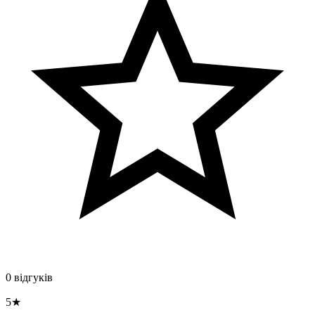
0 відгуків
5★