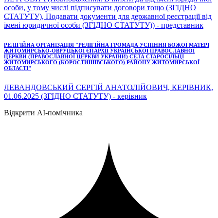
особи, у тому числі підписувати договори тощо (ЗГІДНО
СТАТУТУ), Подавати документи для державної реєстрації від
імені юридичної особи (ЗГІДНО СТАТУТУ)) - представник
РЕЛІГІЙНА ОРГАНІЗАЦІЯ "РЕЛІГІЙНА ГРОМАДА УСПІННЯ БОЖОЇ МАТЕРІ
ЖИТОМИРСЬКО-ОВРУЦЬКОЇ ЄПАРХІЇ УКРАЇНСЬКОЇ ПРАВОСЛАВНОЇ
ЦЕРКВИ (ПРАВОСЛАВНОЇ ЦЕРКВИ УКРАІНИ) СЕЛА СТАРОСІЛЬЦІ
ЖИТОМИРСЬКОГО (КОРОСТИШІВСЬКОГО) РАЙОНУ ЖИТОМИРСЬКОЇ
ОБЛАСТІ"
ЛЕВАНДОВСЬКИЙ СЕРГІЙ АНАТОЛІЙОВИЧ, КЕРІВНИК,
01.06.2025 (ЗГІДНО СТАТУТУ) - керівник
Відкрити AI-помічника