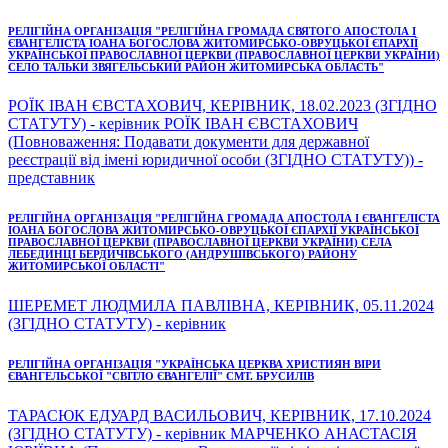
РЕЛІГІЙНА ОРГАНІЗАЦІЯ "РЕЛІГІЙНА ГРОМАДА СВЯТОГО АПОСТОЛА І
ЄВАНГЕЛІСТА ІОАНА БОГОСЛОВА ЖИТОМИРСЬКО-ОВРУЦЬКОЇ ЄПАРХІЇ
УКРАЇНСЬКОЇ ПРАВОСЛАВНОЇ ЦЕРКВИ (ПРАВОСЛАВНОЇ ЦЕРКВИ УКРАЇНИ)
СЕЛО ТАЛЬКИ ЗВЯГЕЛЬСЬКИЙ РАЙОН ЖИТОМИРСЬКА ОБЛАСТЬ"
РОЇК ІВАН ЄВСТАХОВИЧ, КЕРІВНИК, 18.02.2023 (ЗГІДНО
СТАТУТУ) - керівник РОЇК ІВАН ЄВСТАХОВИЧ
(Повноваження: Подавати документи для державної
реєстрації від імені юридичної особи (ЗГІДНО СТАТУТУ)) -
представник
РЕЛІГІЙНА ОРГАНІЗАЦІЯ "РЕЛІГІЙНА ГРОМАДА АПОСТОЛА І ЄВАНГЕЛІСТА
ІОАНА БОГОСЛОВА ЖИТОМИРСЬКО-ОВРУЦЬКОЇ ЄПАРХІЇ УКРАЇНСЬКОЇ
ПРАВОСЛАВНОЇ ЦЕРКВИ (ПРАВОСЛАВНОЇ ЦЕРКВИ УКРАЇНИ) СЕЛА
ЛЕБЕДИНЦІ БЕРДИЧІВСЬКОГО (АНДРУШІВСЬКОГО) РАЙОНУ
ЖИТОМИРСЬКОЇ ОБЛАСТІ"
ШЕРЕМЕТ ЛЮДМИЛА ПАВЛІВНА, КЕРІВНИК, 05.11.2024
(ЗГІДНО СТАТУТУ) - керівник
РЕЛІГІЙНА ОРГАНІЗАЦІЯ "УКРАЇНСЬКА ЦЕРКВА ХРИСТИЯН ВІРИ
ЄВАНГЕЛЬСЬКОЇ "СВІТЛО ЄВАНГЕЛІЇ" СМТ. БРУСИЛІВ
ТАРАСЮК ЕДУАРД ВАСИЛЬОВИЧ, КЕРІВНИК, 17.10.2024
(ЗГІДНО СТАТУТУ) - керівник МАРЧЕНКО АНАСТАСІЯ