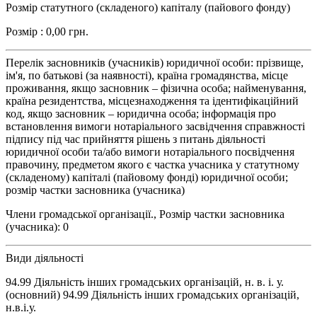
Розмір статутного (складеного) капіталу (пайового фонду)
Розмір : 0,00 грн.
Перелік засновників (учасників) юридичної особи: прізвище,
ім'я, по батькові (за наявності), країна громадянства, місце
проживання, якщо засновник – фізична особа; найменування,
країна резидентства, місцезнаходження та ідентифікаційний
код, якщо засновник – юридична особа; інформація про
встановлення вимоги нотаріального засвідчення справжності
підпису під час прийняття рішень з питань діяльності
юридичної особи та/або вимоги нотаріального посвідчення
правочину, предметом якого є частка учасника у статутному
(складеному) капіталі (пайовому фонді) юридичної особи;
розмір частки засновника (учасника)
Члени громадської організації., Розмір частки засновника
(учасника): 0
Види діяльності
94.99 Діяльність інших громадських організацій, н. в. і. у.
(основний) 94.99 Діяльність інших громадських організацій,
н.в.і.у.