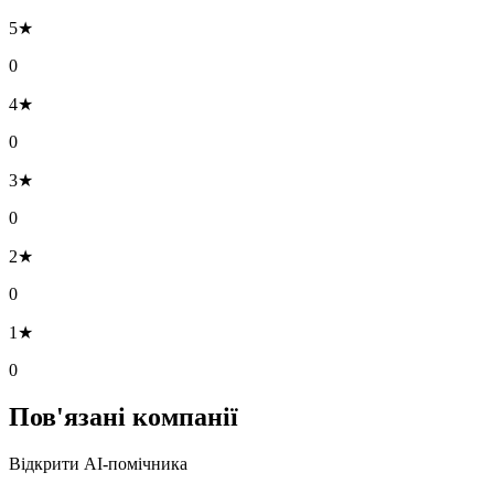
5★
0
4★
0
3★
0
2★
0
1★
0
Пов'язані компанії
Відкрити AI-помічника