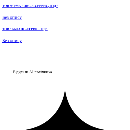
ТОВ ФІРМА "ИКС-3-СЕРВИС, ЛТД"
Без опису
ТОВ "БАЛАНС-СЕРВІС ЛТД"
Без опису
Відкрити AI-помічника