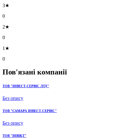
3★
0
2★
0
1★
0
Пов'язані компанії
ТОВ "ІНВЕСТ-СЕРВІС ЛТД"
Без опису
ТОВ "САМАРА ІНВЕСТ-СЕРВІС"
Без опису
ТОВ "ІНВІКТ"