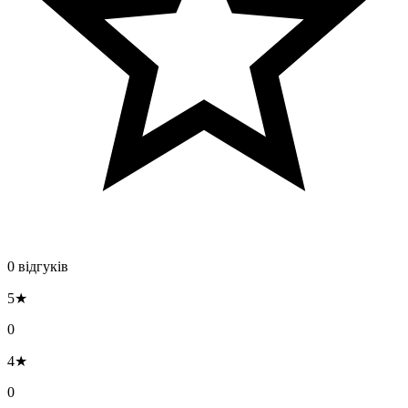
0 відгуків
5★
0
4★
0