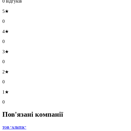
0 відгуків
5★
0
4★
0
3★
0
2★
0
1★
0
Пов'язані компанії
ТОВ "АЛЬТЕК"