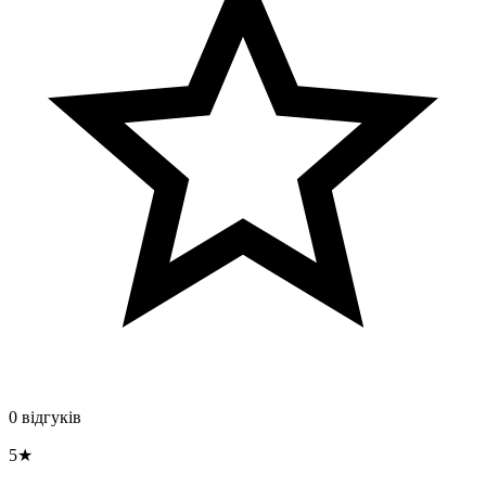
0 відгуків
5★