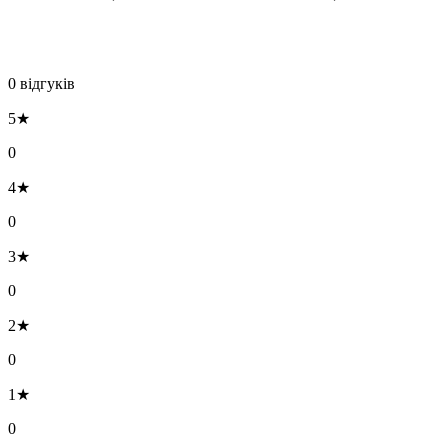
0 відгуків
5★
0
4★
0
3★
0
2★
0
1★
0