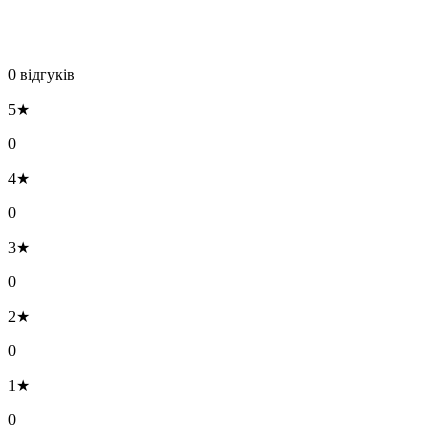
0 відгуків
5★
0
4★
0
3★
0
2★
0
1★
0