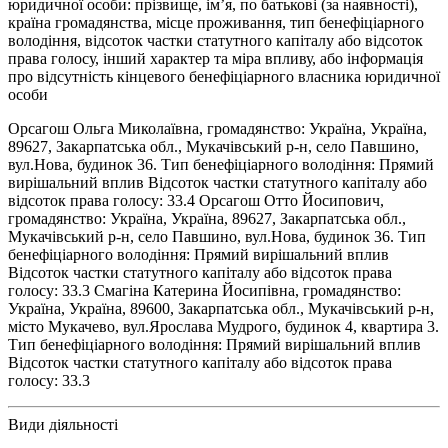
юридичної особи: прізвище, ім’я, по батькові (за наявності),
країна громадянства, місце проживання, тип бенефіціарного
володіння, відсоток частки статутного капіталу або відсоток
права голосу, інший характер та міра впливу, або інформація
про відсутність кінцевого бенефіціарного власника юридичної
особи
Орсагош Ольга Миколаївна, громадянство: Україна, Україна,
89627, Закарпатська обл., Мукачівський р-н, село Павшино,
вул.Нова, будинок 36. Тип бенефіціарного володіння: Прямий
вирішальний вплив Відсоток частки статутного капіталу або
відсоток права голосу: 33.4 Орсагош Отто Йосипович,
громадянство: Україна, Україна, 89627, Закарпатська обл.,
Мукачівський р-н, село Павшино, вул.Нова, будинок 36. Тип
бенефіціарного володіння: Прямий вирішальний вплив
Відсоток частки статутного капіталу або відсоток права
голосу: 33.3 Смагіна Катерина Йосипівна, громадянство:
Україна, Україна, 89600, Закарпатська обл., Мукачівський р-н,
місто Мукачево, вул.Ярослава Мудрого, будинок 4, квартира 3.
Тип бенефіціарного володіння: Прямий вирішальний вплив
Відсоток частки статутного капіталу або відсоток права
голосу: 33.3
Види діяльності