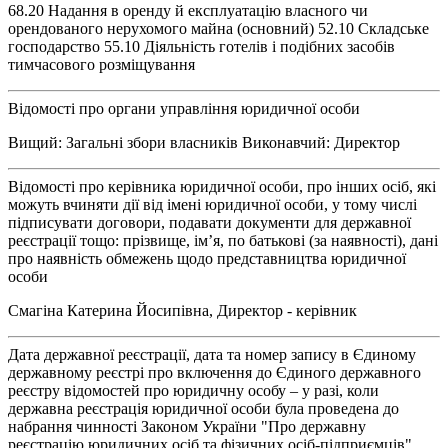
68.20 Надання в оренду й експлуатацію власного чи
орендованого нерухомого майна (основний) 52.10 Складське
господарство 55.10 Діяльність готелів і подібних засобів
тимчасового розміщування
Відомості про органи управління юридичної особи
Вищий: Загальні збори власників Виконавчий: Директор
Відомості про керівника юридичної особи, про інших осіб, які
можуть вчиняти дії від імені юридичної особи, у тому числі
підписувати договори, подавати документи для державної
реєстрації тощо: прізвище, ім’я, по батькові (за наявності), дані
про наявність обмежень щодо представництва юридичної
особи
Смагіна Катерина Йосипівна, Директор - керівник
Дата державної реєстрації, дата та номер запису в Єдиному
державному реєстрі про включення до Єдиного державного
реєстру відомостей про юридичну особу – у разі, коли
державна реєстрація юридичної особи була проведена до
набрання чинності Законом України "Про державну
реєстрацію юридичних осіб та фізичних осіб-підприємців"