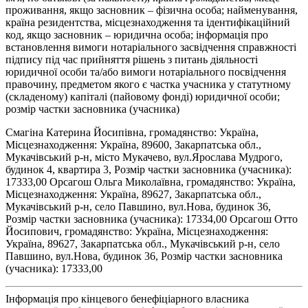
проживання, якщо засновник – фізична особа; найменування,
країна резидентства, місцезнаходження та ідентифікаційний
код, якщо засновник – юридична особа; інформація про
встановлення вимоги нотаріального засвідчення справжності
підпису під час прийняття рішень з питань діяльності
юридичної особи та/або вимоги нотаріального посвідчення
правочину, предметом якого є частка учасника у статутному
(складеному) капіталі (пайовому фонді) юридичної особи;
розмір частки засновника (учасника)
Смагіна Катерина Йосипівна, громадянство: Україна,
Місцезнаходження: Україна, 89600, Закарпатська обл.,
Мукачівський р-н, місто Мукачево, вул.Ярослава Мудрого,
будинок 4, квартира 3, Розмір частки засновника (учасника):
17333,00 Орсагош Ольга Миколаївна, громадянство: Україна,
Місцезнаходження: Україна, 89627, Закарпатська обл.,
Мукачівський р-н, село Павшино, вул.Нова, будинок 36,
Розмір частки засновника (учасника): 17334,00 Орсагош Отто
Йосипович, громадянство: Україна, Місцезнаходження:
Україна, 89627, Закарпатська обл., Мукачівський р-н, село
Павшино, вул.Нова, будинок 36, Розмір частки засновника
(учасника): 17333,00
Інформація про кінцевого бенефіціарного власника