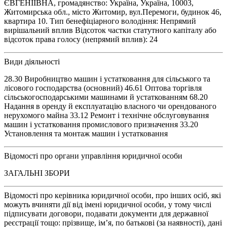
ЄВГЕНІЇВНА, громадянство: Україна, Україна, 10003,
Житомирська обл., місто Житомир, вул.Перемоги, будинок 46,
квартира 10. Тип бенефіціарного володіння: Непрямий
вирішальний вплив Відсоток частки статутного капіталу або
відсоток права голосу (непрямий вплив): 24
Види діяльності
28.30 Виробництво машин і устатковання для сільського та
лісового господарства (основний) 46.61 Оптова торгівля
сільськогосподарськими машинами й устаткованням 68.20
Надання в оренду й експлуатацію власного чи орендованого
нерухомого майна 33.12 Ремонт і технічне обслуговування
машин і устатковання промислового призначення 33.20
Установлення та монтаж машин і устатковання
Відомості про органи управління юридичної особи
ЗАГАЛЬНІ ЗБОРИ
Відомості про керівника юридичної особи, про інших осіб, які
можуть вчиняти дії від імені юридичної особи, у тому числі
підписувати договори, подавати документи для державної
реєстрації тощо: прізвище, ім’я, по батькові (за наявності), дані