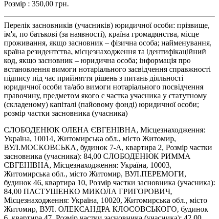
Розмір : 350,00 грн.
Перелік засновників (учасників) юридичної особи: прізвище,
ім'я, по батькові (за наявності), країна громадянства, місце
проживання, якщо засновник – фізична особа; найменування,
країна резидентства, місцезнаходження та ідентифікаційний
код, якщо засновник – юридична особа; інформація про
встановлення вимоги нотаріального засвідчення справжності
підпису під час прийняття рішень з питань діяльності
юридичної особи та/або вимоги нотаріального посвідчення
правочину, предметом якого є частка учасника у статутному
(складеному) капіталі (пайовому фонді) юридичної особи;
розмір частки засновника (учасника)
СЛОБОДЕНЮК ОЛЕНА ЄВГЕНІВНА, Місцезнаходження:
Україна, 10014, Житомирська обл., місто Житомир,
ВУЛ.МОСКОВСЬКА, будинок 7-А, квартира 2, Розмір частки
засновника (учасника): 84,00 СЛОБОДЕНЮК РИММА
ЄВГЕНІВНА, Місцезнаходження: Україна, 10003,
Житомирська обл., місто Житомир, ВУЛ.ПЕРЕМОГИ,
будинок 46, квартира 10, Розмір частки засновника (учасника):
84,00 ПАСТУШЕНКО МИКОЛА ГРИГОРОВИЧ,
Місцезнаходження: Україна, 10020, Житомирська обл., місто
Житомир, ВУЛ. ОЛЕКСАНДРА КЛОСОВСЬКОГО, будинок
6, квартира 47, Розмір частки засновника (учасника): 42,00