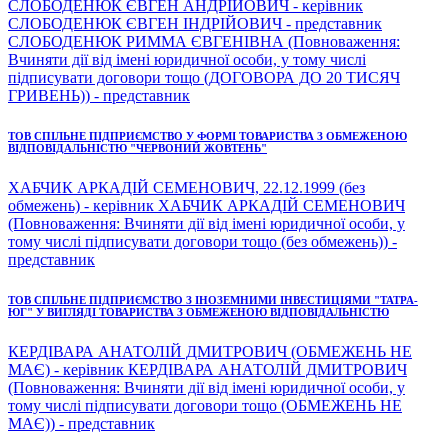
СЛОБОДЕНЮК ЄВГЕН АНДРІЙОВИЧ - керівник
СЛОБОДЕНЮК ЄВГЕН ІНДРІЙОВИЧ - представник
СЛОБОДЕНЮК РИММА ЄВГЕНІВНА (Повноваження:
Вчиняти дії від імені юридичної особи, у тому числі
підписувати договори тощо (ДОГОВОРА ДО 20 ТИСЯЧ
ГРИВЕНЬ)) - представник
ТОВ СПІЛЬНЕ ПІДПРИЄМСТВО У ФОРМІ ТОВАРИСТВА З ОБМЕЖЕНОЮ
ВІДПОВІДАЛЬНІСТЮ "ЧЕРВОНИЙ ЖОВТЕНЬ"
ХАБЧИК АРКАДІЙ СЕМЕНОВИЧ, 22.12.1999 (без
обмежень) - керівник ХАБЧИК АРКАДІЙ СЕМЕНОВИЧ
(Повноваження: Вчиняти дії від імені юридичної особи, у
тому числі підписувати договори тощо (без обмежень)) -
представник
ТОВ СПІЛЬНЕ ПІДПРИЄМСТВО З ІНОЗЕМНИМИ ІНВЕСТИЦІЯМИ "ТАТРА-
ЮГ" У ВИГЛЯДІ ТОВАРИСТВА З ОБМЕЖЕНОЮ ВІДПОВІДАЛЬНІСТЮ
КЕРДІВАРА АНАТОЛІЙ ДМИТРОВИЧ (ОБМЕЖЕНЬ НЕ
МАЄ) - керівник КЕРДІВАРА АНАТОЛІЙ ДМИТРОВИЧ
(Повноваження: Вчиняти дії від імені юридичної особи, у
тому числі підписувати договори тощо (ОБМЕЖЕНЬ НЕ
МАЄ)) - представник