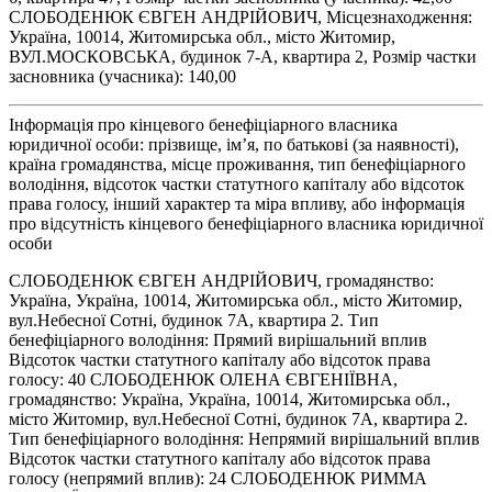
СЛОБОДЕНЮК ЄВГЕН АНДРІЙОВИЧ, Місцезнаходження:
Україна, 10014, Житомирська обл., місто Житомир,
ВУЛ.МОСКОВСЬКА, будинок 7-А, квартира 2, Розмір частки
засновника (учасника): 140,00
Інформація про кінцевого бенефіціарного власника
юридичної особи: прізвище, ім’я, по батькові (за наявності),
країна громадянства, місце проживання, тип бенефіціарного
володіння, відсоток частки статутного капіталу або відсоток
права голосу, інший характер та міра впливу, або інформація
про відсутність кінцевого бенефіціарного власника юридичної
особи
СЛОБОДЕНЮК ЄВГЕН АНДРІЙОВИЧ, громадянство:
Україна, Україна, 10014, Житомирська обл., місто Житомир,
вул.Небесної Сотні, будинок 7А, квартира 2. Тип
бенефіціарного володіння: Прямий вирішальний вплив
Відсоток частки статутного капіталу або відсоток права
голосу: 40 СЛОБОДЕНЮК ОЛЕНА ЄВГЕНІЇВНА,
громадянство: Україна, Україна, 10014, Житомирська обл.,
місто Житомир, вул.Небесної Сотні, будинок 7А, квартира 2.
Тип бенефіціарного володіння: Непрямий вирішальний вплив
Відсоток частки статутного капіталу або відсоток права
голосу (непрямий вплив): 24 СЛОБОДЕНЮК РИММА