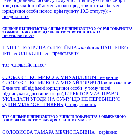
імені юридичної особи, у тому числі підписувати договори
тощо (наявність обмежень щодо представництва від імені
юридичної особи немає, крім пункту 10.3 статуту)) -
представник
СПІЛЬНЕ ПІДПРИЄМСТВО СПІЛЬНЕ ПІДПРИЄМСТВО У ФОРМІ ТОВАРИСТВА
З ОБМЕЖЕНОЮ ВІДПОВІДАЛЬНІСТЮ "ПРОТИПОЖЕЖНА
ПРОФИЛАКТИКА"
ПАНЧЕНКО ІРИНА ОЛЕКСІЇВНА - керівник ПАНЧЕНКО
ІРИНА ОЛЕКСІЇВНА - представник
ТОВ "ЄДЕЛЬВЕЙС ПЛЮС"
СЛОБОЖЕНКО МИКОЛА МИХАЙЛОВИЧ - керівник
СЛОБОЖЕНКО МИКОЛА МИХАЙЛОВИЧ (Повноваження:
Вчиняти дії від імені юридичної особи, у тому числі
підписувати договори тощо (ДИРЕКТОР МАЄ ПРАВО
УКЛАДАТИ УГОДИ НА СУМУ ЩО НЕ ПЕРЕВИЩУЄ
ОДИН МІЛЬЙОН ГРИВЕНЬ)) - представник
ТОВ СПІЛЬНЕ ПІДПРИЄМСТВО У ВИГЛЯДІ ТОВАРИСТВА З ОБМЕЖЕНОЮ
ВІДПОВІДАЛЬНІСТЮ " ЗАВОД РОСЛИННИХ МАСЕЛ"
СОЛОВЙОВА ТАМАРА МЕЧИСЛАВІВНА - керівник