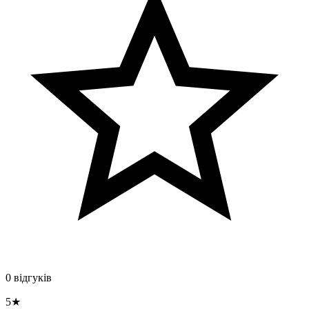
0 відгуків
5★