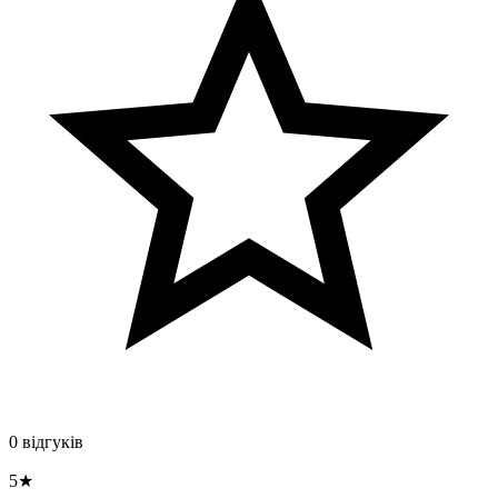
0 відгуків
5★