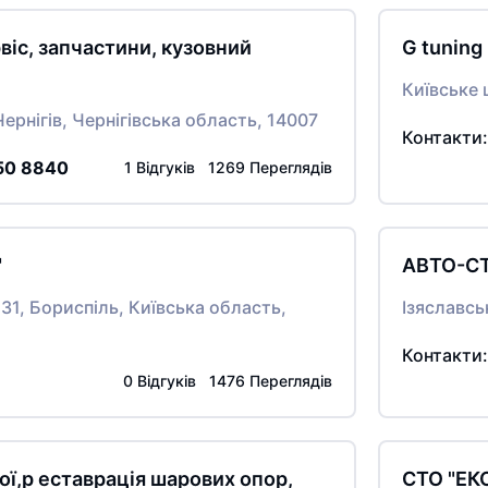
віс, запчастини, кузовний
G tuning
Київське 
ернігів, Чернігівська область, 14007
Контакти
50 8840
1 Відгуків 1269 Переглядів
"
АВТО-С
31, Бориспіль, Київська область,
Ізяславсь
Контакти
0 Відгуків 1476 Переглядів
ої,р еставрація шарових опор,
СТО "ЕК