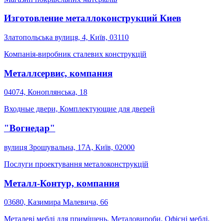
Изготовление металлоконструкций Киев
Златопольська вулиця, 4, Київ, 03110
Компанія-виробник сталевих конструкцій
Металлсервис, компания
04074, Коноплянська, 18
Входные двери, Комплектующие для дверей
"Вогнедар"
вулиця Зрошувальна, 17А, Київ, 02000
Послуги проектування металоконструкцій
Металл-Контур, компания
03680, Казимира Малевича, 66
Металеві меблі для приміщень, Металовироби, Офісні меблі,