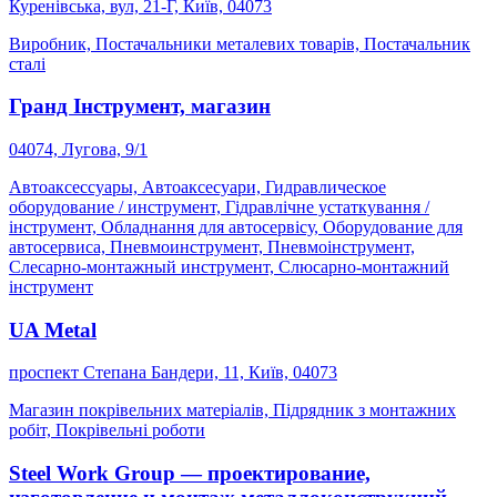
Куренівська, вул, 21-Г, Київ, 04073
Виробник, Постачальники металевих товарів, Постачальник
сталі
Гранд Інструмент, магазин
04074, Лугова, 9/1
Автоаксессуары, Автоаксесуари, Гидравлическое
оборудование / инструмент, Гідравлічне устаткування /
інструмент, Обладнання для автосервісу, Оборудование для
автосервиса, Пневмоинструмент, Пневмоінструмент,
Слесарно-монтажный инструмент, Слюсарно-монтажний
інструмент
UA Metal
проспект Степана Бандери, 11, Київ, 04073
Магазин покрівельних матеріалів, Підрядник з монтажних
робіт, Покрівельні роботи
Steel Work Group — проектирование,