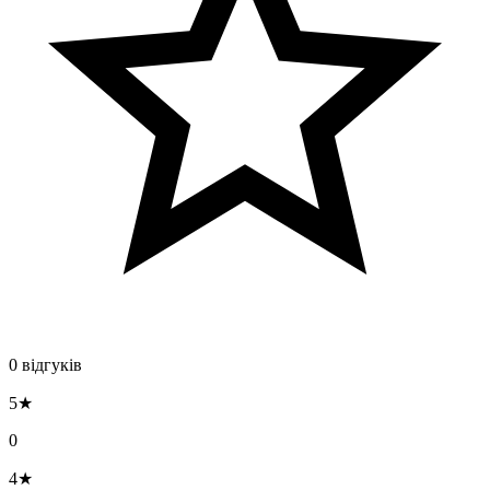
0 відгуків
5★
0
4★