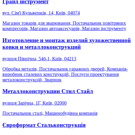
Гранд інструмент
вул. Сім'ї Кульженків, 14, Київ, 04074
Магазин товарів для зварювання, Постачальник повітряних
компресорів, Магазин автоаксесуарів, Магазин інструменту
Изготовление и монтаж изделий художественной
ковки и металлоконструкций
вулиця Північна, 54б-1, Київ, 04213
Обробка металів, Постачальник гаражних дверей, Компанія-
виробник сталевих конструкцій, Послуги проектування
металоконструкцій, Зварник
Металлоконструкции Стил Стайл
вулиця Зарічна, 1Г, Київ, 02000
Постачальник сталі, Машинобудівна компанія
Євроформат Стальконструкція