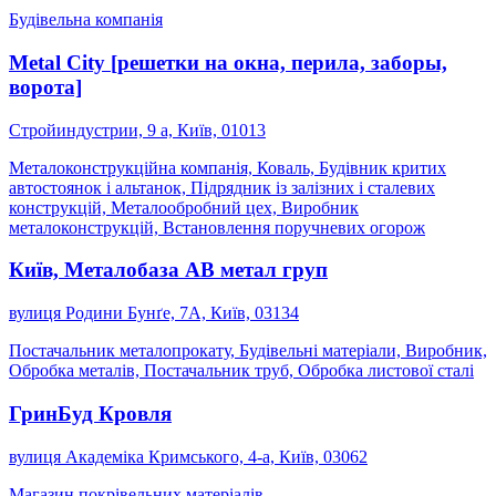
Будівельна компанія
Metal City [решетки на окна, перила, заборы,
ворота]
Стройиндустрии, 9 а, Київ, 01013
Металоконструкційна компанія, Коваль, Будівник критих
автостоянок і альтанок, Підрядник із залізних і сталевих
конструкцій, Металообробний цех, Виробник
металоконструкцій, Встановлення поручневих огорож
Київ, Металобаза АВ метал груп
вулиця Родини Бунґе, 7А, Київ, 03134
Постачальник металопрокату, Будівельні матеріали, Виробник,
Обробка металів, Постачальник труб, Обробка листової сталі
ГринБуд Кровля
вулиця Академіка Кримського, 4-а, Київ, 03062
Магазин покрівельних матеріалів