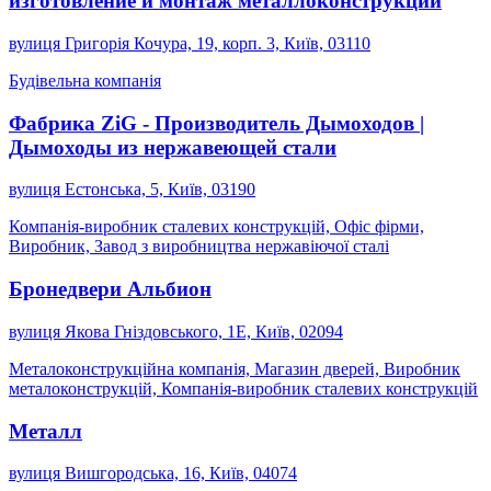
изготовление и монтаж металлоконструкций
вулиця Григорія Кочура, 19, корп. 3, Київ, 03110
Будівельна компанія
Фабрика ZiG - Производитель Дымоходов |
Дымоходы из нержавеющей стали
вулиця Естонська, 5, Київ, 03190
Компанія-виробник сталевих конструкцій, Офіс фірми,
Виробник, Завод з виробництва нержавіючої сталі
Бронедвери Альбион
вулиця Якова Гніздовського, 1Е, Київ, 02094
Металоконструкційна компанія, Магазин дверей, Виробник
металоконструкцій, Компанія-виробник сталевих конструкцій
Металл
вулиця Вишгородська, 16, Київ, 04074