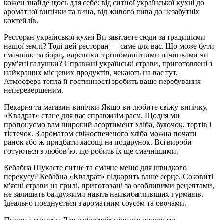
кожен знайде щось для себе: від ситної української кухні до
ароматної випічки та вина, від живого пива до незабутніх
коктейлів.
Ресторан української кухні Ви завітаєте сюди за традиціями
нашої землі? Тоді цей ресторан — саме для вас. Що може бути
смачніше за борщ, вареники з різноманітними начинками чи
рум'яні галушки? Справжні українські страви, приготовлені з
найкращих місцевих продуктів, чекають на вас тут.
Атмосфера тепла й гостинності зробить ваше перебування
неперевершеним.
Пекарня та магазин випічки Якщо ви любите свіжу випічку,
«Квадрат» стане для вас справжнім раєм. Щодня ми
пропонуємо вам широкий асортимент хліба, булочок, тортів і
тістечок. З ароматом свіжоспеченого хліба можна почати
ранок або ж придбати ласощі на подарунок. Всі вироби
готуються з любов’ю, що робить їх ще смачнішими.
Кебабна Шукаєте ситне та смачне меню для швидкого
перекусу? Кебабна «Квадрат» підкорить ваше серце. Соковиті
м'ясні страви на грилі, приготовані за особливими рецептами,
не залишать байдужими навіть найвибагливіших гурманів.
Ідеально поєднується з ароматним соусом та овочами.
Пивний магазин Для любителів пінного напою ми