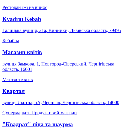
Ресторан їжі на винос
Kvadrat Kebab
Галицька вулиця, 21a, Винники, Львівська область, 79495
Кебабна
Магазин квітів
вулиця Замкова, 1, Новгород-Сіверський, Чернігівська
область, 16001
Магазин квітів
Квартал
вулиця Льотна, 5А, Чернігів, Чернігівська область, 14000
Супермаркет, Продуктовий магазин
"Квадрат" піца та шаурма