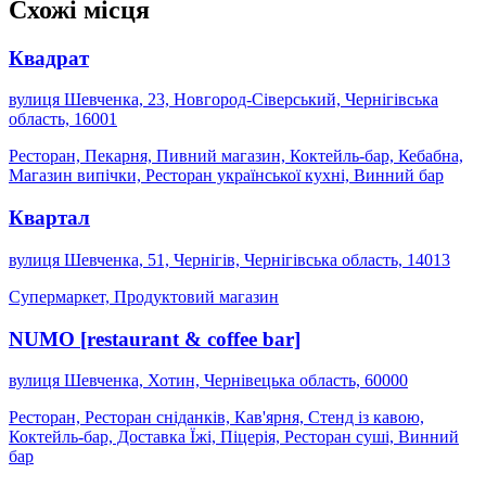
Схожі місця
Квадрат
вулиця Шевченка, 23, Новгород-Сіверський, Чернігівська
область, 16001
Ресторан, Пекарня, Пивний магазин, Коктейль-бар, Кебабна,
Магазин випічки, Ресторан української кухні, Винний бар
Квартал
вулиця Шевченка, 51, Чернігів, Чернігівська область, 14013
Супермаркет, Продуктовий магазин
NUMO [restaurant & coffee bar]
вулиця Шевченка, Хотин, Чернівецька область, 60000
Ресторан, Ресторан сніданків, Кав'ярня, Стенд із кавою,
Коктейль-бар, Доставка Їжі, Піцерія, Ресторан суші, Винний
бар