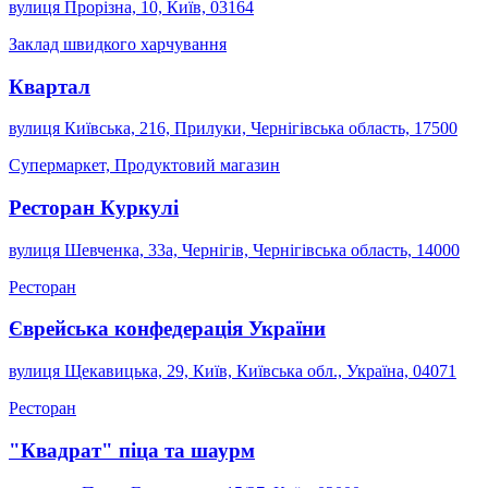
вулиця Прорізна, 10, Київ, 03164
Заклад швидкого харчування
Квартал
вулиця Київська, 216, Прилуки, Чернігівська область, 17500
Супермаркет, Продуктовий магазин
Ресторан Куркулі
вулиця Шевченка, 33а, Чернігів, Чернігівська область, 14000
Ресторан
Єврейська конфедерація України
вулиця Щекавицька, 29, Київ, Київська обл., Україна, 04071
Ресторан
"Квадрат" піца та шаурм