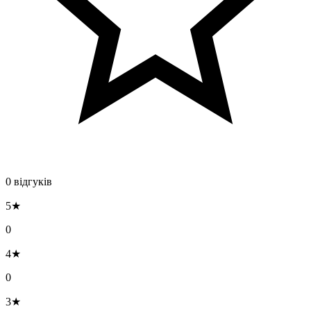
0 відгуків
5★
0
4★
0
3★