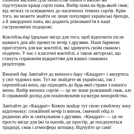
підготували кращі сорти пива. Вибір пива на будь-який смак:
від легких та освіжаючих до насичених темних сортів. Крім
того, ви можете знайти не лише популярні українські бренди,
а й закордонні пива, які додають різноманіття в ваші
гастрономічні подорожі.
Коктейль-бар Ідеальне місце для того, щоб відпочити після
важкого дня або провести вечір з друзями. Наші бармени
приготують для вас коктейлі, які здивують своїм смаком і
подачею. У нас є класичні коктейлі, а також авторські, що
стануть справжнім відкриттям для ваших смакових
рецепторів.
Винний бар Завітайте до винного бару «Квадрат» і зануртесь
у світ чудових вин. Тут ви знайдете як українські, так і
європейські вина, що підходять до будь-якої страви з нашого
меню. Вибір винних сортів — це не лише розкішний смак, але
й справжній досвід для поціновувачів культури виноробства.
Завітайте до «Квадрат» Кожен знайде тут свою улюблену зону
відпочинку: спокійний вечір із вином, смачний обід із
родиною або ж святкування з друзями. «Квадрат» — це не
просто місце для їжі та напоїв, це простір, де поєднуються
традиції, смак і атмосфера затишку. Відчуйте це самі!