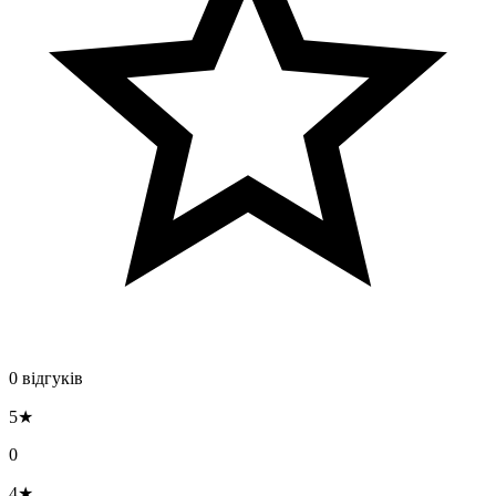
0 відгуків
5★
0
4★