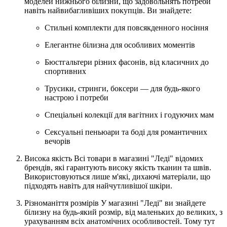
моделей нижнього білизни, що задовольнять потреби
навіть найвибагливіших покупців. Ви знайдете:
Стильні комплекти для повсякденного носіння
Елегантне білизна для особливих моментів
Бюстгальтери різних фасонів, від класичних до
спортивних
Трусики, стринги, боксери — для будь-якого
настрою і потреби
Спеціальні колекції для вагітних і годуючих мам
Сексуальні пеньюари та боді для романтичних
вечорів
Висока якість Всі товари в магазині "Леді" відомих
брендів, які гарантують високу якість тканин та швів.
Використовуються лише м'які, дихаючі матеріали, що
підходять навіть для найчутливішої шкіри.
Різноманіття розмірів У магазині "Леді" ви знайдете
білизну на будь-який розмір, від маленьких до великих, з
урахуванням всіх анатомічних особливостей. Тому тут