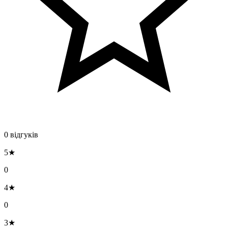
0 відгуків
5★
0
4★
0
3★