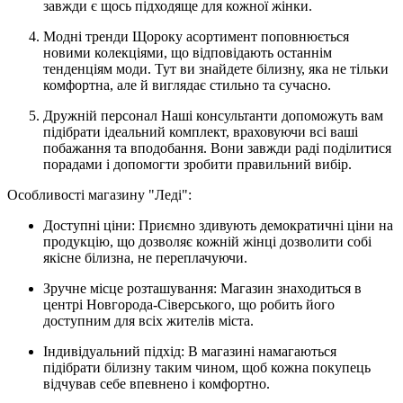
завжди є щось підходяще для кожної жінки.
Модні тренди Щороку асортимент поповнюється
новими колекціями, що відповідають останнім
тенденціям моди. Тут ви знайдете білизну, яка не тільки
комфортна, але й виглядає стильно та сучасно.
Дружній персонал Наші консультанти допоможуть вам
підібрати ідеальний комплект, враховуючи всі ваші
побажання та вподобання. Вони завжди раді поділитися
порадами і допомогти зробити правильний вибір.
Особливості магазину "Леді":
Доступні ціни: Приємно здивують демократичні ціни на
продукцію, що дозволяє кожній жінці дозволити собі
якісне білизна, не переплачуючи.
Зручне місце розташування: Магазин знаходиться в
центрі Новгорода-Сіверського, що робить його
доступним для всіх жителів міста.
Індивідуальний підхід: В магазині намагаються
підібрати білизну таким чином, щоб кожна покупець
відчував себе впевнено і комфортно.