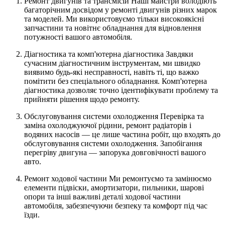
Ремонт двигунів та трансмісій Наші майстри володіють
багаторічним досвідом у ремонті двигунів різних марок
та моделей. Ми використовуємо тільки високоякісні
запчастини та новітнє обладнання для відновлення
потужності вашого автомобіля.
Діагностика та комп'ютерна діагностика Завдяки
сучасним діагностичним інструментам, ми швидко
виявимо будь-які несправності, навіть ті, що важко
помітити без спеціального обладнання. Комп'ютерна
діагностика дозволяє точно ідентифікувати проблему та
прийняти рішення щодо ремонту.
Обслуговування системи охолодження Перевірка та
заміна охолоджуючої рідини, ремонт радіаторів і
водяних насосів — це лише частина робіт, що входять до
обслуговування системи охолодження. Запобігання
перегріву двигуна — запорука довговічності вашого
авто.
Ремонт ходової частини Ми ремонтуємо та замінюємо
елементи підвіски, амортизатори, пильники, шарові
опори та інші важливі деталі ходової частини
автомобіля, забезпечуючи безпеку та комфорт під час
їзди.