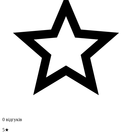
0 відгуків
5★