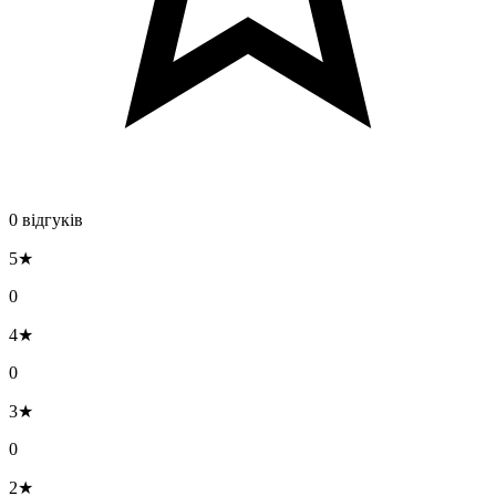
0 відгуків
5★
0
4★
0
3★
0
2★