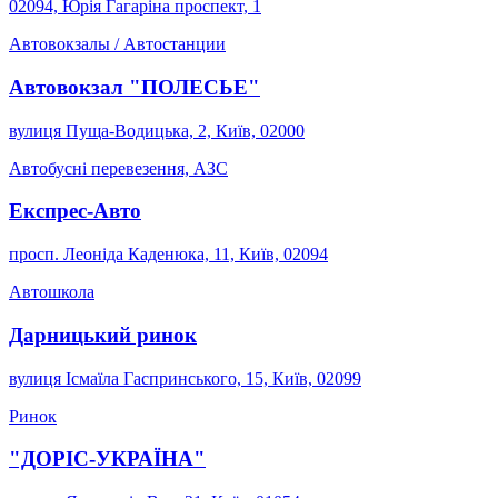
02094, Юрія Гагаріна проспект, 1
Автовокзалы / Автостанции
Автовокзал "ПОЛЕСЬЕ"
вулиця Пуща-Водицька, 2, Київ, 02000
Автобусні перевезення, АЗС
Експрес-Авто
просп. Леоніда Каденюка, 11, Київ, 02094
Автошкола
Дарницький ринок
вулиця Ісмаїла Гаспринського, 15, Київ, 02099
Ринок
"ДОРІС-УКРАЇНА"