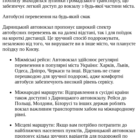
Поблизу знаходяться зупинки громадського транспорту, що
забезпечує легкий доступ до вокзалу з будь-якої частини міста.
Автобусні перевезення на будь-який смак
Дарницький автовокзал пропонує широкий спектр
автобусних перевезень як на далекі відстані, так і для поїздок
на короткі дистанції. Це зручний спосіб подорожувати,
незалежно від того, чи вирушаєте ви в інше місто, чи плануєте
поїздку по Києву.
Міжміські рейси: Автовокзал здійснює регулярні
перевезення в популярні міста України: Харків, Львів,
Одеса, Дніпро, Черкаси та інші. Відстань не стане
перешкодою для зручної подорожі, адже комфортні
автобуси забезпечують високий рівень сервісу.
Міжнародні маршрути: Відправлення в сусідні країни
також доступні з Дарницького автовокзалу. Рейси до
Польщі, Молдови, Білорусі та інших держав роблять
вокзал важливим транспортним хабом на міжнародному
рівні.
Місцеві маршрути: Якщо вам потрібно потрапити до
найближчих населених пунктів, Дарницький автовокзал
пропонує кілька зручних варіантів для подорожей по