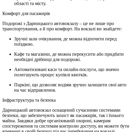
області та місту.
Комфорт для пасажирів
Подорожі з Дарницького автовокзалу – це не лише про
транспортування, а й про комфорт. На вокзалі ви знайдете:
Зручні зали очікування, де можна відпочити перед
поїздкою.
Кафе та магазини, де можна перекусити або придбати
необхідні дрібниці для подорожі.
Автоматизовані каси та онлайн-послуги, що значно
полегшують процес купівлі квитків.
Паркінг, що дозволяє водіям зручно залишити свої авто
на час відправлення.
Інфраструктура та безпека
Дарницький автовокзал оснащений сучасними системами
безпеки, що забезпечують захист як пасажирів, так і їхнього
майна. Завдяки добре організованій охороні, камерам
спостереження та системам контролю доступу, ви можете бути
впевнені в своїй безпеці під час перебування на вокзалі.