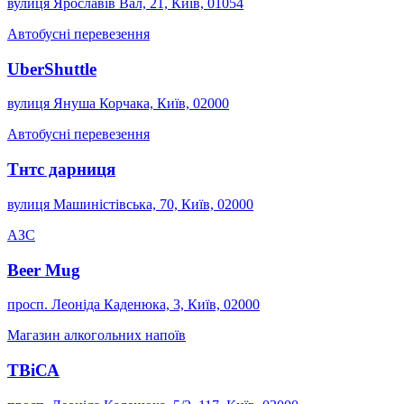
вулиця Ярославів Вал, 21, Київ, 01054
Автобусні перевезення
UberShuttle
вулиця Януша Корчака, Київ, 02000
Автобусні перевезення
Тнтс дарниця
вулиця Машиністівська, 70, Київ, 02000
АЗС
Beer Mug
просп. Леоніда Каденюка, 3, Київ, 02000
Магазин алкогольних напоїв
ТВіСА