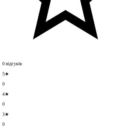
0 відгуків
5★
0
4★
0
3★
0