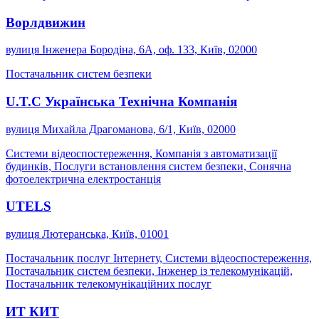
Ворлдвижин
вулиця Інженера Бородіна, 6А, оф. 133, Київ, 02000
Постачальник систем безпеки
U.T.C Українська Технічна Компанія
вулиця Михайла Драгоманова, 6/1, Київ, 02000
Системи відеоспостереження, Компанія з автоматизації
будинків, Послуги встановлення систем безпеки, Сонячна
фотоелектрична електростанція
UTELS
вулиця Лютеранська, Київ, 01001
Постачальник послуг Інтернету, Системи відеоспостереження,
Постачальник систем безпеки, Інженер із телекомунікацій,
Постачальник телекомунікаційних послуг
ИТ КИТ