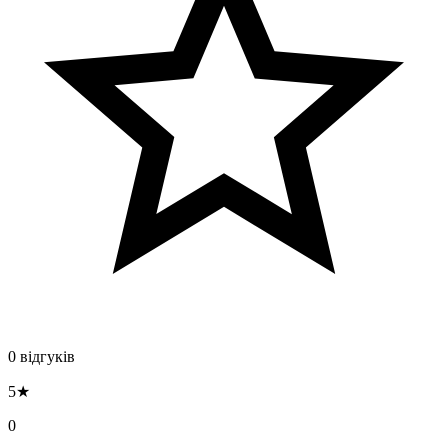
0 відгуків
5★
0