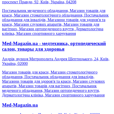
проспект Правди, 92, Київ, Україна, 04208
Постачальник медичного обладнання, Магазин товарів для
краси, Магазин стоматологічного обладнання, Постачальник
обладнання для інвалідів, Магазини товарів для здоров'я та
краси, Магазин слухових апаратів, Магазин товарів для
вагітних, Магазин ортопедичного взуття, Дерматологічна
клініка, Магазин спортивного харчування
Med-Magazin.ua - медтехника, ортопедический
салон, товары для здоровья
Андрія, вулиця Митрополита Андрея Шептицького, 24, Київ,
Україна, 02000
Магазин товарів для краси, Магазин стоматологічного
обладнання, Постачальник обладнання для інвалідів,
Магазини товарів для здоров'я та краси, Магазин слухових
апаратів, Магазин товарів для вагітних, Постачальник
медичного обладнання, Магазин ортопедичного взуття,
Дерматологічна клініка, Магазин спортивного харчування
Med-Magazin.ua