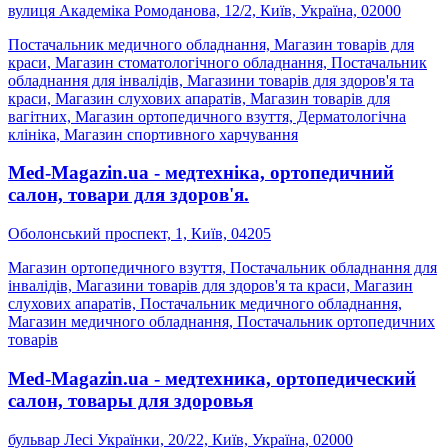
вулиця Академіка Ромоданова, 12/2, Київ, Україна, 02000
Постачальник медичного обладнання, Магазин товарів для
краси, Магазин стоматологічного обладнання, Постачальник
обладнання для інвалідів, Магазини товарів для здоров'я та
краси, Магазин слухових апаратів, Магазин товарів для
вагітних, Магазин ортопедичного взуття, Дерматологічна
клініка, Магазин спортивного харчування
Med-Magazin.ua - медтехніка, ортопедичний
салон, товари для здоров'я.
Оболонський проспект, 1, Київ, 04205
Магазин ортопедичного взуття, Постачальник обладнання для
інвалідів, Магазини товарів для здоров'я та краси, Магазин
слухових апаратів, Постачальник медичного обладнання,
Магазин медичного обладнання, Постачальник ортопедичних
товарів
Med-Magazin.ua - медтехника, ортопедический
салон, товары для здоровья
бульвар Лесі Українки, 20/22, Київ, Україна, 02000