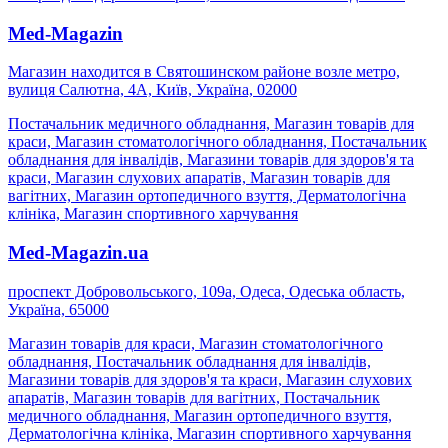
Med-Magazin
Магазин находится в Святошинском районе возле метро,
вулиця Салютна, 4А, Київ, Україна, 02000
Постачальник медичного обладнання, Магазин товарів для
краси, Магазин стоматологічного обладнання, Постачальник
обладнання для інвалідів, Магазини товарів для здоров'я та
краси, Магазин слухових апаратів, Магазин товарів для
вагітних, Магазин ортопедичного взуття, Дерматологічна
клініка, Магазин спортивного харчування
Med-Magazin.ua
проспект Добровольського, 109а, Одеса, Одеська область,
Україна, 65000
Магазин товарів для краси, Магазин стоматологічного
обладнання, Постачальник обладнання для інвалідів,
Магазини товарів для здоров'я та краси, Магазин слухових
апаратів, Магазин товарів для вагітних, Постачальник
медичного обладнання, Магазин ортопедичного взуття,
Дерматологічна клініка, Магазин спортивного харчування