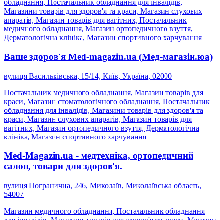
обладнання, Постачальник обладнання для інвалідів,
Магазини товарів для здоров'я та краси, Магазин слухових
апаратів, Магазин товарів для вагітних, Постачальник
медичного обладнання, Магазин ортопедичного взуття,
Дерматологічна клініка, Магазин спортивного харчування
Ваше здоров'я Med-magazin.ua (Мед-магазін.юа)
вулиця Васильківська, 15/14, Київ, Україна, 02000
Постачальник медичного обладнання, Магазин товарів для
краси, Магазин стоматологічного обладнання, Постачальник
обладнання для інвалідів, Магазини товарів для здоров'я та
краси, Магазин слухових апаратів, Магазин товарів для
вагітних, Магазин ортопедичного взуття, Дерматологічна
клініка, Магазин спортивного харчування
Med-Magazin.ua - медтехніка, ортопедичний
салон, товари для здоров'я.
вулиця Погранична, 246, Миколаїв, Миколаївська область,
54007
Магазин медичного обладнання, Постачальник обладнання
для інвалідів, Магазини товарів для здоров'я та краси, Магазин