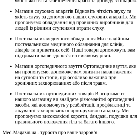
якості життя та забезпечення краси та догляду за шкірою.
Магазин слухових апаратів Відновіть чіткість звуку та
якість слуху за допомогою наших слухових апаратів. Ми
пропонуємо обладнання від провідних виробників для
людей із різними ступенями втрати слуху.
Постачальник медичного обладнання Ми є надійним
постачальником медичного обладнання для клінік,
лікарів та приватних осіб. Наші товари допоможуть вам
підтримати ваше здоров’я на високому рівні.
Магазин ортопедичного взуття Ортопедичне взуття, яке
ми пропонуємо, допоможе вам знизити навантаження
на суглоби та стопи, що особливо важливо при
хронічних захворюваннях або після травм.
Постачальник ортопедичних товарів В асортименті
нашого магазину ви знайдете різноманітні ортопедичні
засоби, які допоможуть у реабілітації, профілактиці та
лікуванні захворювань опорно-рухового апарату. Ми
пропонуємо високоякісні корсети, бандажі, подушки для
правильного положення тіла та багато іншого.
Med-Magazin.ua - турбота про ваше здоров’я