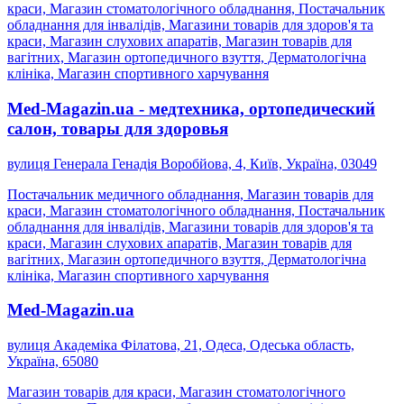
краси, Магазин стоматологічного обладнання, Постачальник
обладнання для інвалідів, Магазини товарів для здоров'я та
краси, Магазин слухових апаратів, Магазин товарів для
вагітних, Магазин ортопедичного взуття, Дерматологічна
клініка, Магазин спортивного харчування
Med-Magazin.ua - медтехника, ортопедический
салон, товары для здоровья
вулиця Генерала Генадія Воробйова, 4, Київ, Україна, 03049
Постачальник медичного обладнання, Магазин товарів для
краси, Магазин стоматологічного обладнання, Постачальник
обладнання для інвалідів, Магазини товарів для здоров'я та
краси, Магазин слухових апаратів, Магазин товарів для
вагітних, Магазин ортопедичного взуття, Дерматологічна
клініка, Магазин спортивного харчування
Med-Magazin.ua
вулиця Академіка Філатова, 21, Одеса, Одеська область,
Україна, 65080
Магазин товарів для краси, Магазин стоматологічного