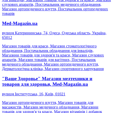
слухових апаратів, Постачальник медичного обладнання,
Магазин ортопедичного взуття, Постачальник ортопедичних
товарів
Med-Magazin.ua
вулиця Катерининська, 74, Одеса, Одеська область, Україна,
65012
Магазин товарів для краси, Магазин стоматологічного
обладнання, Постачальник обладнання для інвалідів,
Магазини товарів для здоров'я та краси, Магазин слухових
апаратів, Магазин товарів для вагітних, Постачальник
медичного обладнання, Магазин ортопедичного взуття,
Дерматологічна клініка, Магазин спортивного харчування
"Ваше Здоровье" Магазин медтехники и
товаров для здоровья, Med-Magazin.ua
вулиця Інститутська, 16, Київ, 01021
Магазин ортопедичного взуття, Магазин товарів для
масажистів, Магазин медичного обладнання, Магазини
товарів для здоров'я та краси, Магазин вітамінів і добавок