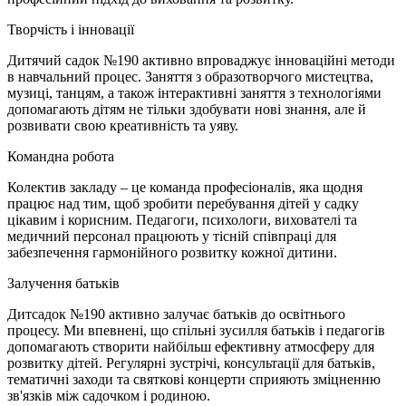
Творчість і інновації
Дитячий садок №190 активно впроваджує інноваційні методи
в навчальний процес. Заняття з образотворчого мистецтва,
музиці, танцям, а також інтерактивні заняття з технологіями
допомагають дітям не тільки здобувати нові знання, але й
розвивати свою креативність та уяву.
Командна робота
Колектив закладу – це команда професіоналів, яка щодня
працює над тим, щоб зробити перебування дітей у садку
цікавим і корисним. Педагоги, психологи, вихователі та
медичний персонал працюють у тісній співпраці для
забезпечення гармонійного розвитку кожної дитини.
Залучення батьків
Дитсадок №190 активно залучає батьків до освітнього
процесу. Ми впевнені, що спільні зусилля батьків і педагогів
допомагають створити найбільш ефективну атмосферу для
розвитку дітей. Регулярні зустрічі, консультації для батьків,
тематичні заходи та святкові концерти сприяють зміцненню
зв'язків між садочком і родиною.