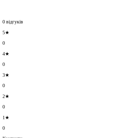
0 відгуків
5★
0
4★
0
3★
0
2★
0
1★
0