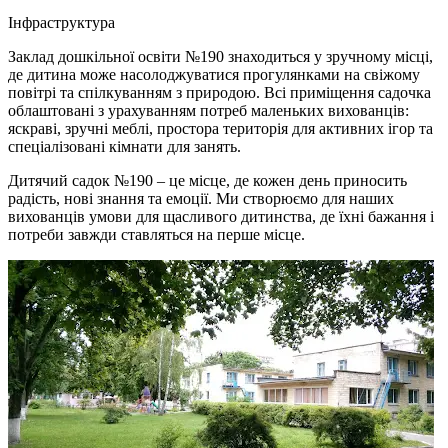
Інфраструктура
Заклад дошкільної освіти №190 знаходиться у зручному місці,
де дитина може насолоджуватися прогулянками на свіжому
повітрі та спілкуванням з природою. Всі приміщення садочка
облаштовані з урахуванням потреб маленьких вихованців:
яскраві, зручні меблі, простора територія для активних ігор та
спеціалізовані кімнати для занять.
Дитячий садок №190 – це місце, де кожен день приносить
радість, нові знання та емоції. Ми створюємо для наших
вихованців умови для щасливого дитинства, де їхні бажання і
потреби завжди ставляться на перше місце.