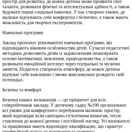
простір для розвитку, де кожна дитина може проявити свої
таланти, розвивати фізичні та інтелектуальні здібності, а також
будувати перші соціальні навички. У нас створено умови, де
малюки відчувають себе комфортно і безпечно, а також мають
можливість для творчих експериментів.
Навчальні програми
Заклад пропонує різноманітні навчальні програми, які
відповідають віковим особливостям дітей. Сучасні педагогічні
методики дозволяють дітям із задоволенням опановувати
основи математики, мовлення, природознавства, а також
розвивати емоційний інтелект через театральні та музичні
заняття. Педагоги створюють атмосферу, де кожен дитина
відчуває себе важливою і зможе максимально розкрити свій
потенціал.
Безпека та комфорт
Безпека наших вихованців — це пріоритет для всіх
співробітників закладу. У дитячому садку №190 організовано
всі умови для комфортного перебування малюків: простір,
який відповідає всім санітарно-гігієнічним вимогам, тепле
ставлення до кожної дитини і постійний нагляд. Усі вихователі
та працівники мають відповідну кваліфікацію, що гарантує
професійний підхід до виховання та розвитку.