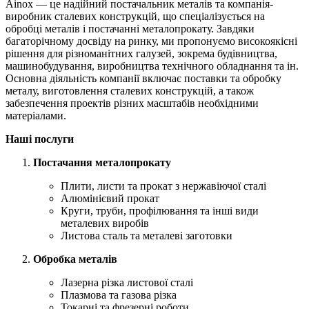
Ainox — це надійний постачальник металів та компанія-
виробник сталевих конструкцій, що спеціалізується на
обробці металів і постачанні металопрокату. Завдяки
багаторічному досвіду на ринку, ми пропонуємо високоякісні
рішення для різноманітних галузей, зокрема будівництва,
машинобудування, виробництва технічного обладнання та ін.
Основна діяльність компанії включає поставки та обробку
металу, виготовлення сталевих конструкцій, а також
забезпечення проектів різних масштабів необхідними
матеріалами.
Наші послуги
Постачання металопрокату
Плити, листи та прокат з нержавіючої сталі
Алюмінієвий прокат
Круги, труби, профілювання та інші види
металевих виробів
Листова сталь та металеві заготовки
Обробка металів
Лазерна різка листової сталі
Плазмова та газова різка
Токарні та фрезерні роботи