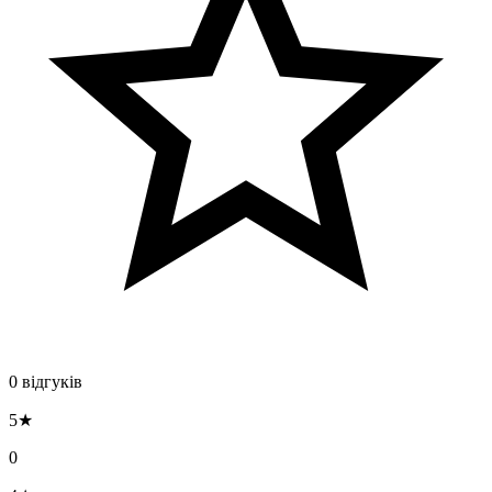
0 відгуків
5★
0