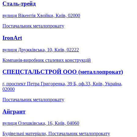
Сталь-трейд
вулиця Вікентія Хвойки, Київ, 02000
Постачальник металопрокату
IronArt
вулиця Дружківська, 10, Київ, 02222
Компанія-виробник сталевих конструкцій
СПЕЦСТАЛЬСТРОЙ ООО (металлопрокат)
г, проспект Петра Григоренка, 39 Б, оф.33, Київ, Україна,
02000
Постачальник металопрокату
Айгрант
вулиця Олешківська, 16, Київ, 04060
Будівельні матеріали, Постачальник металопрокату