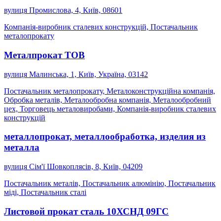
вулиця Промислова, 4, Київ, 08601
Компанія-виробник сталевих конструкцій, Постачальник
металопрокату
Металпрокат ТОВ
вулиця Малинська, 1, Київ, Україна, 03142
Постачальник металопрокату, Металоконструкційна компанія,
Обробка металів, Металообробна компанія, Металообробний
цех, Торговець металовиробами, Компанія-виробник сталевих
конструкцій
металлопрокат, металлообработка, изделия из
металла
вулиця Сім'ї Шовкоплясів, 8, Київ, 04209
Постачальник металів, Постачальник алюмінію, Постачальник
міді, Постачальник сталі
Листовой прокат сталь 10ХСНД 09ГС