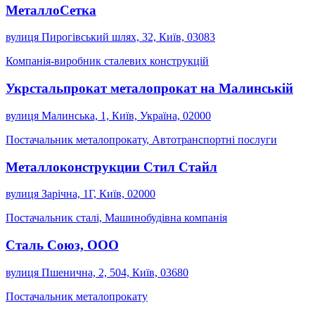
МеталлоСетка
вулиця Пирогівський шлях, 32, Київ, 03083
Компанія-виробник сталевих конструкцій
Укрстальпрокат металопрокат на Малинській
вулиця Малинська, 1, Київ, Україна, 02000
Постачальник металопрокату, Автотранспортні послуги
Металлоконструкции Стил Стайл
вулиця Зарічна, 1Г, Київ, 02000
Постачальник сталі, Машинобудівна компанія
Сталь Союз, ООО
вулиця Пшенична, 2, 504, Київ, 03680
Постачальник металопрокату