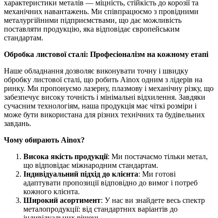
характеристики металів — міцність, стійкість до корозії та
механічних навантажень. Ми співпрацюємо з провідними
металургійними підприємствами, що дає можливість
поставляти продукцію, яка відповідає європейським
стандартам.
Обробка листової сталі: Професіоналізм на кожному етапі
Наше обладнання дозволяє виконувати точну і швидку
обробку листової сталі, що робить Ainox одним з лідерів на
ринку. Ми пропонуємо лазерну, плазмову і механічну різку, що
забезпечує високу точність і мінімальні відхилення. Завдяки
сучасним технологіям, наша продукція має чіткі розміри і
може бути використана для різних технічних та будівельних
завдань.
Чому обирають Ainox?
Висока якість продукції
: Ми постачаємо тільки метал,
що відповідає міжнародним стандартам.
Індивідуальний підхід до клієнта
: Ми готові
адаптувати пропозиції відповідно до вимог і потреб
кожного клієнта.
Широкий асортимент
: У нас ви знайдете весь спектр
металопродукції: від стандартних варіантів до
індивідуальних рішень.