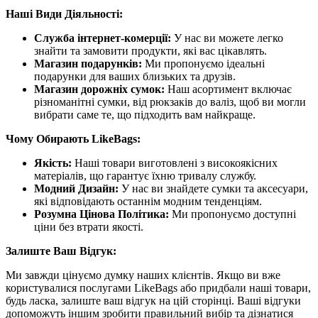
Наші Види Діяльності:
Служба інтернет-комерції:
У нас ви можете легко
знайти та замовити продукти, які вас цікавлять.
Магазин подарунків:
Ми пропонуємо ідеальні
подарунки для ваших близьких та друзів.
Магазин дорожніх сумок:
Наш асортимент включає
різноманітні сумки, від рюкзаків до валіз, щоб ви могли
вибрати саме те, що підходить вам найкраще.
Чому Обирають LikeBags:
Якість:
Наші товари виготовлені з високоякісних
матеріалів, що гарантує їхню тривалу службу.
Модний Дизайн:
У нас ви знайдете сумки та аксесуари,
які відповідають останнім модним тенденціям.
Розумна Цінова Політика:
Ми пропонуємо доступні
ціни без втрати якості.
Залиште Ваш Відгук:
Ми завжди цінуємо думку наших клієнтів. Якщо ви вже
користувалися послугами LikeBags або придбали наші товари,
будь ласка, залиште ваш відгук на цій сторінці. Ваші відгуки
допоможуть іншим зробити правильний вибір та дізнатися