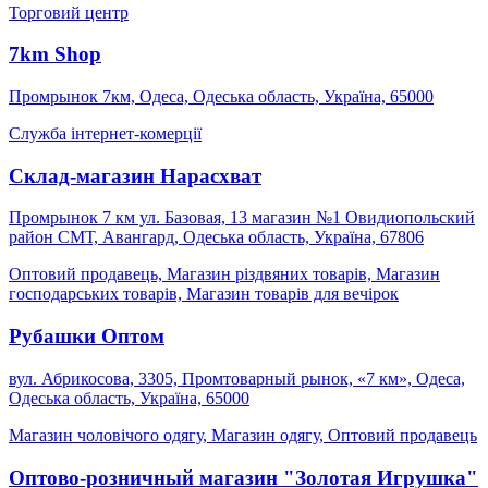
Торговий центр
7km Shop
Промрынок 7км, Одеса, Одеська область, Україна, 65000
Служба інтернет-комерції
Склад-магазин Нарасхват
Промрынок 7 км ул. Базовая, 13 магазин №1 Овидиопольский
район СМТ, Авангард, Одеська область, Україна, 67806
Оптовий продавець, Магазин різдвяних товарів, Магазин
господарських товарів, Магазин товарів для вечірок
Рубашки Оптом
вул. Абрикосова, 3305, Промтоварный рынок, «7 км», Одеса,
Одеська область, Україна, 65000
Магазин чоловічого одягу, Магазин одягу, Оптовий продавець
Оптово-розничный магазин "Золотая Игрушка"