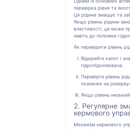
Одним із основних аспе
перевірка рівня та якос
Ця рідина змащує та за
Якщо рівень рідини зан
властивості, це може п
навіть до поломки гідр
Як перевірити рівень рі
Відкрийте капот і зн
гідропідсилювача.
Перевірте рівень рід
позначки на резервуа
Якщо рівень низький
2. Регулярне з
кермового упра
Механізм кермового уп