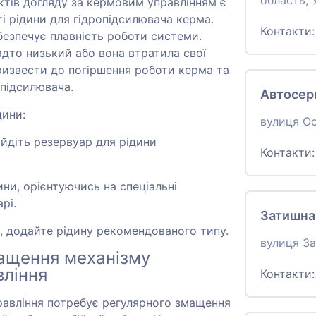
область, 
ктів догляду за кермовим управлінням є
ті рідини для гідропідсилювача керма.
Контакти
безпечує плавність роботи системи.
адто низький або вона втратила свої
ризвести до погіршення роботи керма та
опідсилювача.
Автосер
дини:
вулиця Ос
айдіть резервуар для рідини
Контакти
ини, орієнтуючись на спеціальні
рі.
Затишна
, додайте рідину рекомендованого типу.
вулиця За
мащення механізму
вління
Контакти
равління потребує регулярного змащення