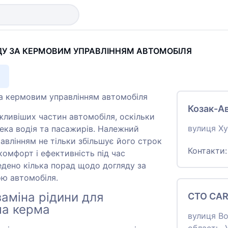
У ЗА КЕРМОВИМ УПРАВЛІННЯМ АВТОМОБІЛЯ
а кермовим управлінням автомобіля
Козак-А
жливіших частин автомобіля, оскільки
вулиця Ху
пека водія та пасажирів. Належний
авлінням не тільки збільшує його строк
Контакти
комфорт і ефективність під час
дено кілька порад щодо догляду за
ю автомобіля.
заміна рідини для
СТО CAR
ча керма
вулиця Во