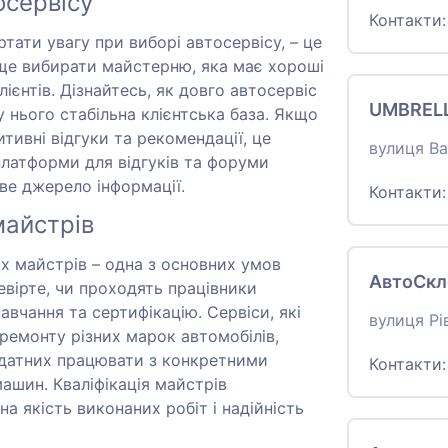
осервісу
Контакти
тати увагу при виборі автосервісу, – це
ще вибирати майстерню, яка має хороші
лієнтів. Дізнайтесь, як довго автосервіс
UMBRELL
 у нього стабільна клієнтська база. Якщо
итивні відгуки та рекомендації, це
вулиця Ва
платформи для відгуків та форуми
ве джерело інформації.
Контакти
майстрів
их майстрів – одна з основних умов
АвтоСкл
евірте, чи проходять працівники
авчання та сертифікацію. Сервіси, які
вулиця Рі
ремонту різних марок автомобілів,
 здатних працювати з конкретними
Контакти
шин. Кваліфікація майстрів
а якість виконаних робіт і надійність