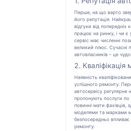
1. Репутація авт
Перше, на що варто звер
його репутація. Найкра
відгуки від попередніх к
працює на ринку, і чи є
сервіс має численні поз
великий плюс. Сучасні 
автовласників – це чудо
2. Кваліфікація 
Наявність кваліфікован
успішного ремонту. Пер
автосервісу регулярне н
пропонують послуги по 
повинні мати фахівців,
моделями та марками ма
безпосередньо впливає н
ремонту.