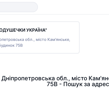
ПОДУШЕЧКИ УКРАЇНА"
ропетровська обл., місто Кам'янське,
будинок 75В
, Дніпропетровська обл., місто Кам'я
75В - Пошук за адре