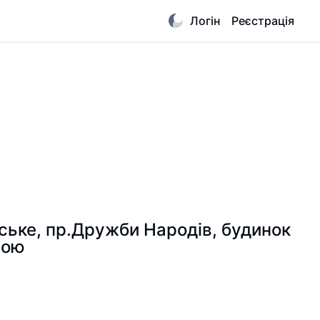
Логін
Реєстрація
нське, пр.Дружби Народів, будинок
сою