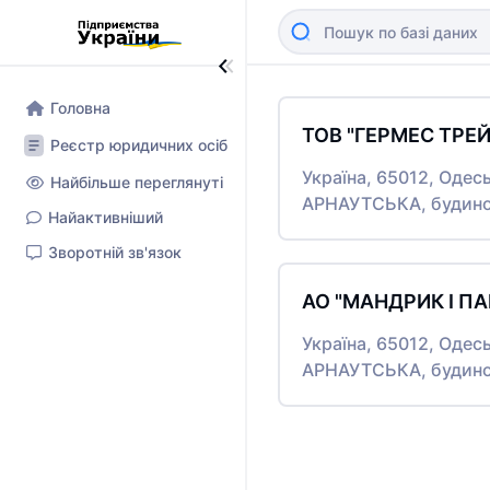
Головна
ТОВ "ГЕРМЕС ТРЕ
Реєстр юридичних осіб
Україна, 65012, Оде
Найбільше переглянуті
АРНАУТСЬКА, будино
Найактивніший
Зворотній зв'язок
АО "МАНДРИК І П
Україна, 65012, Оде
АРНАУТСЬКА, будино