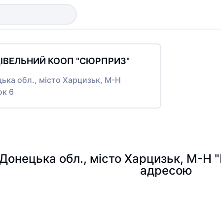
ІВЕЛЬНИЙ КООП "СЮРПРИЗ"
цька обл., місто Харцизьк, М-Н
ок 6
 Донецька обл., місто Харцизьк, М-Н
адресою